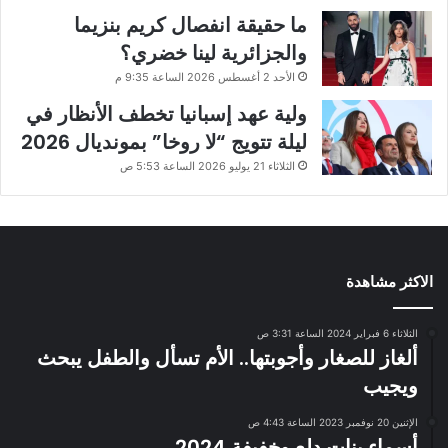
ما حقيقة انفصال كريم بنزيما
والجزائرية لينا خضري؟
الأحد 2 أغسطس 2026 الساعة 9:35 م
ولية عهد إسبانيا تخطف الأنظار في
ليلة تتويج “لا روخا” بمونديال 2026
الثلاثاء 21 يوليو 2026 الساعة 5:53 ص
الاكثر مشاهدة
الثلاثاء 6 فبراير 2024 الساعة 3:31 ص
ألغاز للصغار وأجوبتها.. الأم تسأل والطفل يبحث
ويجيب
الإثنين 20 نوفمبر 2023 الساعة 4:43 ص
أسماء بنات دلع وخفيفة 2024