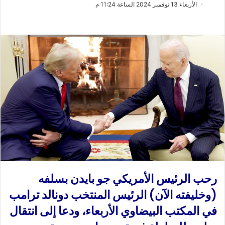
ب
س
الأربعاء 13 نوفمبر 2024 الساعة 11:24 م
ع
ل
ع
ب
ل
ر
ى
ي
X
د
ا
إ
ل
ك
ت
ر
و
ن
ي
رحب الرئيس الأمريكي جو بايدن بسلفه
ا
(وخليفته الآن) الرئيس المنتخب دونالد ترامب
في المكتب البيضاوي الأربعاء، ودعا إلى انتقال