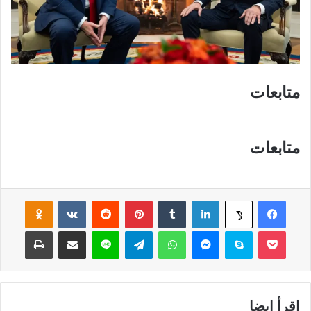
متابعات
متابعات
فيسبوك
لينكدإن
‏Tumblr
بينتيريست
‏Reddit
‏VKontakte
Odnoklassniki
‫X
‫Pocket
سكايب
ماسنجر
واتساب
تيلقرام
لاين
مشاركة عبر البريد
طباعة
إقرأ ايضا