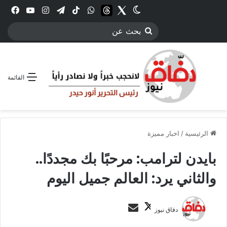
Twitter
الوضع المظلم
threads
واتساب
‫TikTok
تيلقرام
انستقرام
YouTube
فيس
بحث
عن
القائمة
الرئيسية
/
اخبار مميزة
بايدن لترامب: مرحبًا بك مجددًا..
والثاني يرد: العالم جميل اليوم
ت
أ
دفاق نيوز
ا
ر