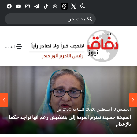
Twitter
الوضع المظلم
threads
واتساب
‫TikTok
تيلقرام
انستقرام
YouTube
فيس
بحث
عن
القائمة
الخميس 6 أغسطس 2026 الساعة 2:00 ص
الشيخة حسينة تعتزم العودة إلى بنغلاديش رعم انها تواجه حكما
بالإعدام