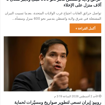
آلاف منزل على الإخلاء
تواصل حرائق الغابات اجتياح غرب الولايات المتحدة، بعدما تسببت النيران
المشتعلة في شرق ولاية واشنطن بتدمير نحو 600 منزل ومنشأة…
أكمل القراءة »
الأحد 2 أغسطس 2026 الساعة 3:19 م
روبيو: إيران تسعى لتطوير صواريخ ومسيّرات لحماية