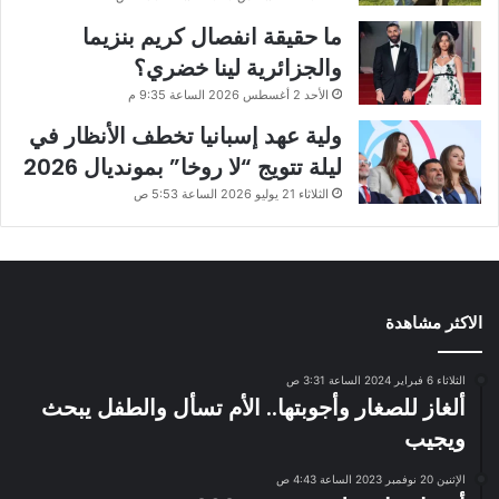
ما حقيقة انفصال كريم بنزيما
والجزائرية لينا خضري؟
الأحد 2 أغسطس 2026 الساعة 9:35 م
ولية عهد إسبانيا تخطف الأنظار في
ليلة تتويج “لا روخا” بمونديال 2026
الثلاثاء 21 يوليو 2026 الساعة 5:53 ص
الاكثر مشاهدة
الثلاثاء 6 فبراير 2024 الساعة 3:31 ص
ألغاز للصغار وأجوبتها.. الأم تسأل والطفل يبحث
ويجيب
الإثنين 20 نوفمبر 2023 الساعة 4:43 ص