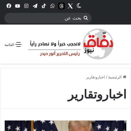
Twitter
الوضع المظلم
threads
واتساب
‫TikTok
تيلقرام
انستقرام
YouTube
فيس
بحث
عن
القائمة
الرئيسية
/
اخباروتقارير
اخباروتقارير