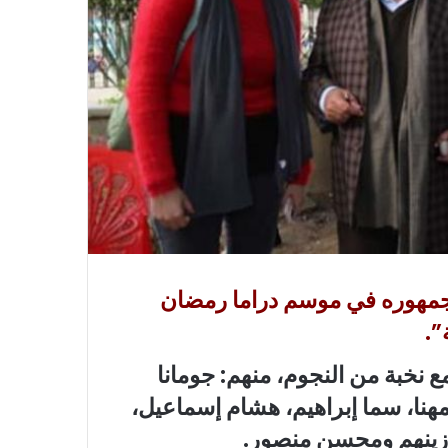
جمهوره في موسم دراما رمضان
نخبة من النجوم، منهم: جومانا
هنا، سما إبراهيم، هشام إسماعيل،
 زينهم ومحسن منصور.