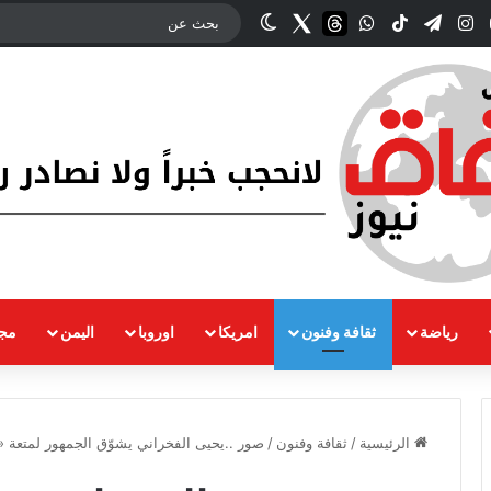
وك
‫YouTube
انستقرام
تيلقرام
‫TikTok
واتساب
threads
Twitter
الوضع المظلم
رياضة
ثقافة وفنون
امريكا
اوروبا
اليمن
مجت
الرئيسية
/
ثقافة وفنون
/
صور ..يحيى الفخراني يشوّق الجمهور لمتعة «