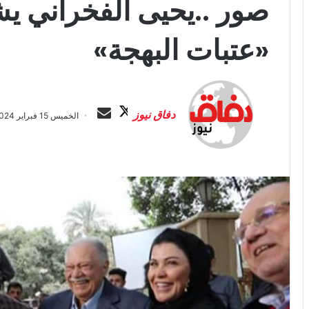
صور ..يحيى الفخراني يش
«عتبات البهجة»
ت
أ
ا
ر
دفاق نيوز
الخميس 15 فبراير 2024 الساعة 3:11 ص
ب
س
ع
ل
ع
ب
ل
ر
ى
ي
X
د
ا
إ
ل
ك
ت
ر