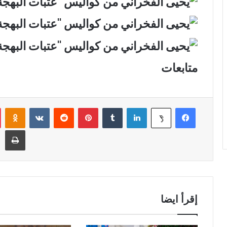
متابعات
فيسبوك
لينكدإن
‏Tumblr
بينتيريست
‏Reddit
‏VKontakte
Odnoklassniki
‫X
طباعة
إقرأ ايضا