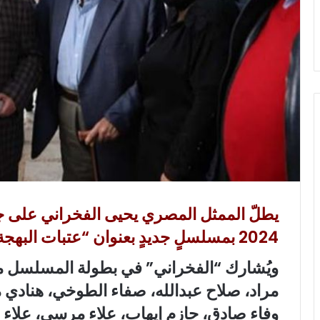
و
ن
ي
ا
يطلّ الممثل المصري يحيى الفخراني على 
2024 بمسلسلٍ جديدٍ بعنوان “عتبات البهجة”.
ويُشارك “الفخراني” في بطولة المسلسل مع 
مراد، صلاح عبدالله، صفاء الطوخي، هنادي م
وفاء صادق، حازم إيهاب، علاء مرسي، علاء