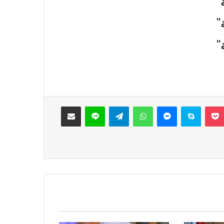
‫Pocket
سكايب
ماسنجر
واتساب
تيلقرام
لاين
مشاركة عبر البريد