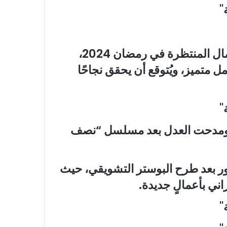
ويُعدّ مسلسل “عتبات البهجة” من أهم الأعمال المنتظرة في رمضان 2024،
متميز، ويُتوقع أن يحقق نجاحًا
اني ومدحت العدل بعد مسلسل “نصف
ر بعد طرح البوستر التشويقي، حيث
ني بأعمالٍ جديدة.