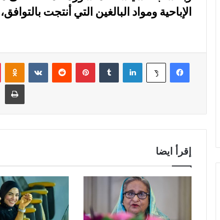
الإباحية ومواد البالغين التي أنتجت بالتواف
فيسبوك
لينكدإن
‏Tumblr
بينتيريست
‏Reddit
‏VKontakte
Odnoklassniki
‫X
طباعة
إقرأ ايضا