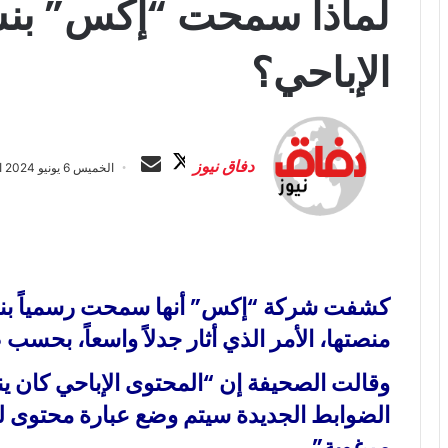
لماذا سمحت “إكس” بنش
الإباحي؟
ت
أ
ا
ر
دفاق نيوز
الخميس 6 يونيو 2024 الساعة 11:02 م
ب
س
ع
ل
ع
ب
ل
ر
ى
ي
X
د
كشفت شركة “إكس” أنها سمحت رسمياً بنشر
ا
منصتها، الأمر الذي أثار جدلاً واسعاً، بح
إ
ل
وقالت الصحيفة إن “المحتوى الإباحي كان ين
ك
الضوابط الجديدة سيتم وضع عبارة محتوى لل
ت
مرغوبة”.
ر