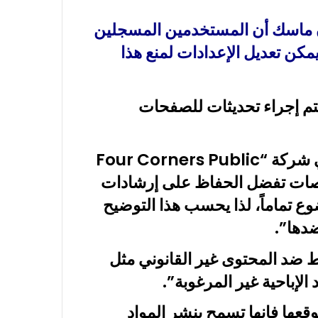
ون ماسك أن المستخدمين المسجلين
ا يمكن تعديل الإعدادات لمنع هذا
تم إجراء تحديثات للصفحات
ونقلت “واشنطن بوست” عن المسؤول في شركة “Four Corners Public
 المنصات تفضل الحفاظ على إرشادات
ع تماماً، لذا يحسب هذا التوضيح
دها”.
 ضد المحتوى غير القانوني مثل
الإباحية غير المرغوبة”.
ها فإنها تسمح بنشر المواد