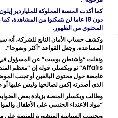
و
كما أكدت المنصة المملوكة للملياردير إيل
ن
ي
دون 18 عاما لن يتمكنوا من المشاهدة، كم
ا
المحتوى من الظهور.
وكشف حساب الأمان التابع للشركة، أنه سي
المساعدة، وجعل القواعد “أكثر وضوحا”.
Affairs” نو ويكسلر، قوله إن “معظم
غامضة حول محتوى البالغين أو تجنب الموضو
الذي أصدرته إكس لصالحها وليس عليها أو ض
وطالب ويكسلر المنصة بزيادة بعض الضوابط
“مواد الاعتداء الجنسي على الأطفال والمواد 
وبحسب السياسة المنشورة للمنصة على موقع