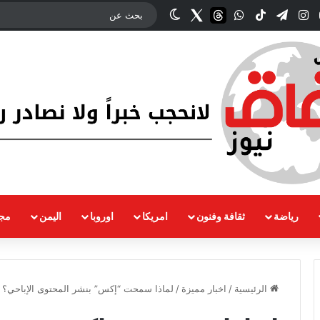
وك
‫YouTube
انستقرام
تيلقرام
‫TikTok
واتساب
threads
Twitter
الوضع المظلم
رياضة
ثقافة وفنون
امريكا
اوروبا
اليمن
مجت
الرئيسية
/
اخبار مميزة
/
لماذا سمحت “إكس” بنشر المحتوى الإباحي؟