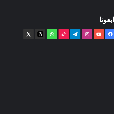
ابعونا
فيسبوك
‫YouTube
انستقرام
تيلقرام
‫TikTok
واتساب
threads
Twitter