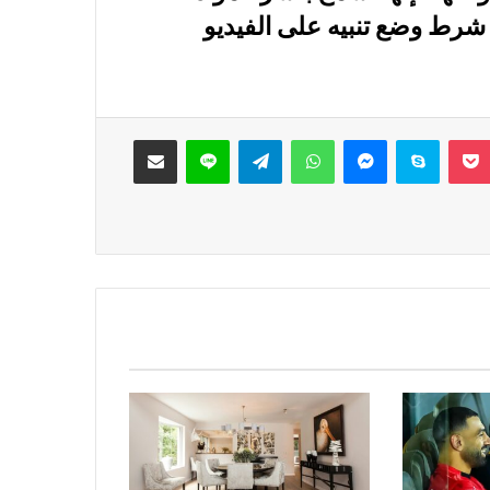
ق، شرط وضع تنبيه على الفيديو
‫Pocket
سكايب
ماسنجر
واتساب
تيلقرام
لاين
مشاركة عبر البريد