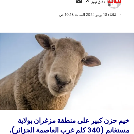
دفاق نيوز
ا
ر
ب
س
الثلاثاء 18 يونيو 2024 الساعة 10:18 ص
ع
ل
ع
ب
ل
ر
ى
ي
X
د
ا
إ
ل
ك
ت
ر
و
ن
ي
خيم حزن كبير على منطقة مزغران بولاية
ا
مستغانم (340 كلم غرب العاصمة الجزائر)،