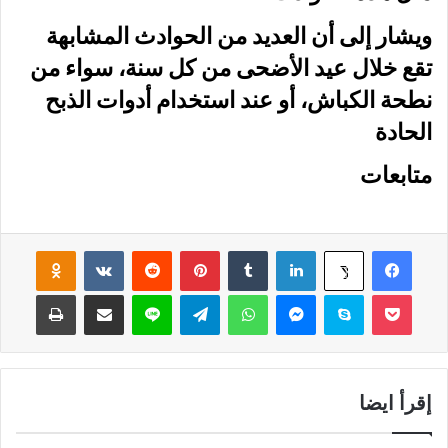
ويشار إلى أن العديد من الحوادث المشابهة
تقع خلال عيد الأضحى من كل سنة، سواء من
نطحة الكباش، أو عند استخدام أدوات الذبح
الحادة
متابعات
فيسبوك
لينكدإن
‏Tumblr
بينتيريست
‏Reddit
‏VKontakte
Odnoklassniki
‫X
‫Pocket
سكايب
ماسنجر
واتساب
تيلقرام
لاين
مشاركة عبر البريد
طباعة
إقرأ ايضا