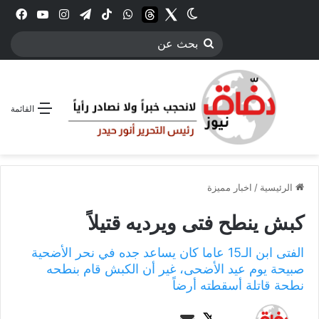
Twitter
الوضع المظلم
threads
واتساب
‫TikTok
تيلقرام
انستقرام
YouTube
فيس
بحث
عن
القائمة
الرئيسية
/
اخبار مميزة
كبش ينطح فتى ويرديه قتيلاً
الفتى ابن الـ15 عاما كان يساعد جده في نحر الأضحية
صبيحة يوم عيد الأضحى، غير أن الكبش قام بنطحه
نطحة قاتلة أسقطته أرضاً
ت
أ