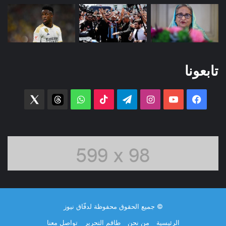
تابعونا
فيسبوك
‫YouTube
انستقرام
تيلقرام
‫TikTok
واتساب
threads
witter
© جميع الحقوق محفوظة لدفّاق نيوز
الرئيسية
من نحن
طاقم التحرير
تواصل معنا