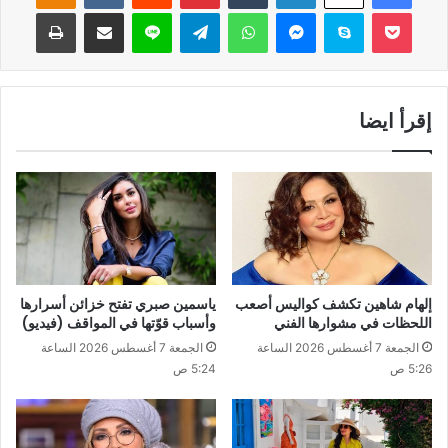
‫Pocket
سكايب
ماسنجر
واتساب
تيلقرام
لاين
مشاركة عبر البريد
طباعة
إقرأ ايضا
إلهام شاهين تكشف كواليس أصعب
ياسمين صبري تفتح خزائن أسرارها
اللحظات في مشوارها الفني
وأسباب قوّتها في المواقف (فيديو)
الجمعة 7 أغسطس 2026 الساعة
الجمعة 7 أغسطس 2026 الساعة
5:26 ص
5:24 ص