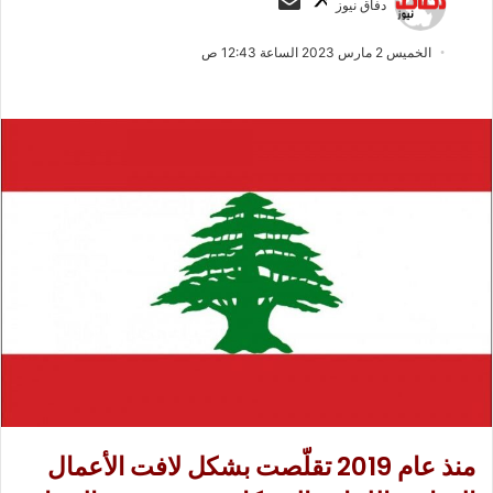
دفاق نيوز
ا
ر
ب
س
الخميس 2 مارس 2023 الساعة 12:43 ص
ع
ل
ع
ب
ل
ر
ى
ي
X
د
ا
إ
ل
ك
ت
ر
و
ن
ي
ا
منذ عام 2019 تقلّصت بشكل لافت الأعمال