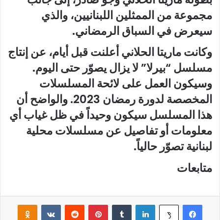
مجموعة من الممثلين اللبنانيين، والذي
سيعرض في السباق الرمضاني.
وكانت ماريتا الحلاني أعلنت قبل أيام، عن إنتاج
مسلسل “بيرلا” لا يزال يصوّر حتى اليوم.
وسيكون العمل على لائحة المسلسلات
المخصصة لدورة رمضان 2023. والواضح أن
هذا المسلسل سيكون وحيداً في ظل غياب أي
معلومات أو تفاصيل عن مسلسلات محلية
لبنانية تصوّر حالياً.
متابعات
فيسبوك
لينكدإن
‏Tumblr
بينتيريست
‏Reddit
‏VKontakte
Odnoklassniki
‫X