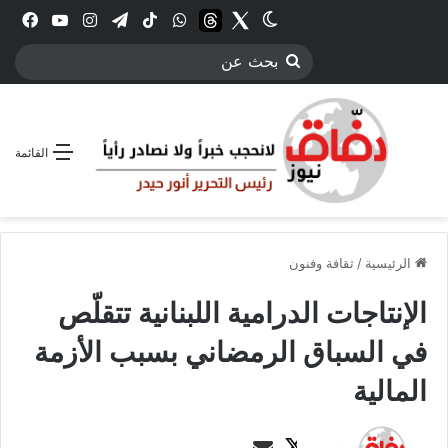
Twitter
الوضع المظلم
threads
واتساب
‫TikTok
تيلقرام
انستقرام
YouTube
فيس
بحث
عن
القائمة
الرئيسية
/
ثقافة وفنون
الإنتاجات الدرامية اللبنانية تتقلّص
في السباق الرمضاني بسبب الأزمة
المالية
ت
أ