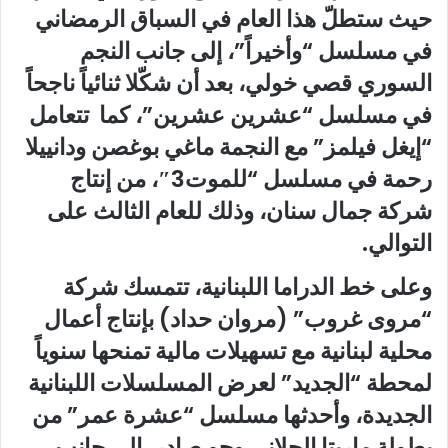
حيث ستطلّ هذا العام في السباق الرمضاني
في مسلسل “وأخيراً”، إلى جانب النجم
السوري قصي خولي، بعد أن شكّلا ثنائياً ناجحاً
في مسلسل “عشرين عشرين”، كما تتعامل
“إيغل فيلمز” مع النجمة ماغي بوغصن ودانييلا
رحمة في مسلسل “للموت3″، من إنتاج
شركة جمال سنان، وذلك للعام الثالث على
التوالي.
وعلى خط الدراما اللبنانية، تتمسك شركة
“مروى غروب” (مروان حداد) بإنتاج أعمال
محلية لبنانية مع تسهيلات مالية تمنحها سنوياً
لمحطة “الجديد” لعرض المسلسلات اللبنانية
الجديدة، وأحدثها مسلسل “عشرة عمر” من
بطولة ماريتا الحلاني وجو صادر، إلى جانب