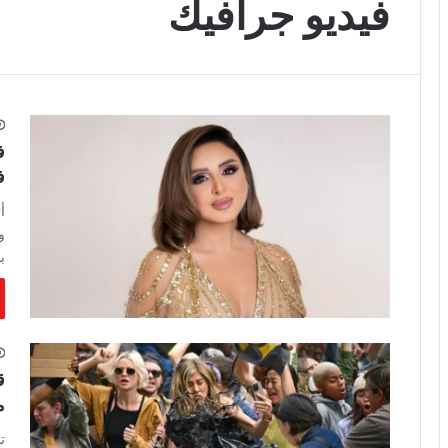
فيديو جرافيك
ف
ف
أ
و
ب
ق
م
ت