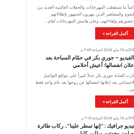
ائماً ما تستقطب المهرجانات والحفلات العالمية العديد من
لنجوم والمشاهير الذين يبهرون الجمهور بإطلالاتهم
حضورهم ولقاءاتهم، وعلى هامش المهرجانات تُقام…
أكمل القراءة »
الأحد 19 مايو 2024 الساعة 7:46 م
الفيديو – جوري بكر في حمّام السباحة بعد
علان انفصالها: أعيش أحلامي
ثارت الفنانة جوري بكر جدلاً كبيراً على مواقع التواصل
لاجتماعي بعد إعلانها انفصالها عن زوجها بعد عام واحد فقط
ن…
أكمل القراءة »
الأحد 19 مايو 2024 الساعة 7:19 م
يديو جرافيك : “إنها تمطر علينا”.. ركاب طائرة
صلون وجهتهم مبللين كليا