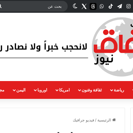
ك
‫YouTub
انستقرام
تيلقرام
‫TikTok
واتساب
threads
Twitter
الوضع المظلم
رياضة
ثقافة وفنون
امريكا
اوروبا
اليمن
مجت
الرئيسية
/
فيديو جرافيك