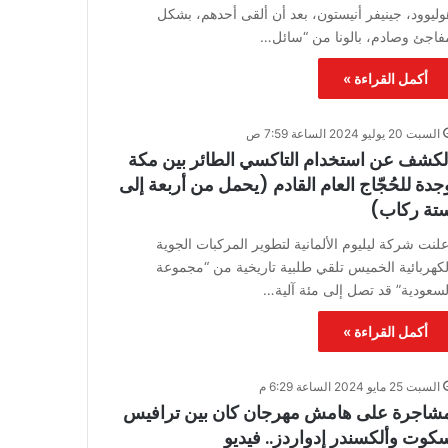
وليوود، جينيفر أنيستون، بعد أن ألقى أحدهم، بشكل
فاجئ وصادم، بالونا من “سائل…
أكمل القراءة »
السبت 20 يوليو 2024 الساعة 7:59 ص
لكشف عن استخدام التاكسي الطائر بين مكة
جدة للحُجّاج العام القادم (يحمل من أربعة إلى
تة ركاب)
علنت شركة ليليوم الألمانية لتطوير المركبات الجوية
لكهربائية الخميس تلقي طلبية تاريخية من “مجموعة
لسعودية” قد تصل إلى مئة آلية…
أكمل القراءة »
السبت 25 مايو 2024 الساعة 6:29 م
شاجرة على هامش مهرجان كان بين ترافيس
كوت وألكسندر إدواردز.. فيديو