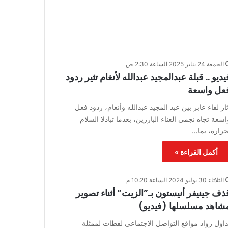
الجمعة 24 يناير 2025 الساعة 2:30 ص
يديو .. قبلة عبدالمجيد عبدالله لأنغام تثير ردود
عل واسعة
ثار لقاء عابر بين عبد المجيد عبدالله وأنغام، ردود فعل
اسعة تجاه نجمي الغناء البارزين، بعدما تبادلا السلام
حرارة، بما…
أكمل القراءة »
الثلاثاء 30 يوليو 2024 الساعة 10:20 م
ذف جينيفر أنيستون بـ”الزيت” أثناء تصوير
شاهد مسلسلها (فيديو)
داول رواد مواقع التواصل الاجتماعي لقطات لممثلة