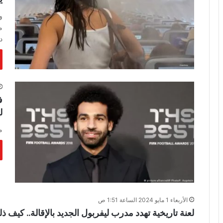
و
م
د
ف
ل
م
الأربعاء 1 مايو 2024 الساعة 1:51 ص
لعنة تاريخية تهدد مدرب ليفربول الجديد بالإقالة.. كيف ذ