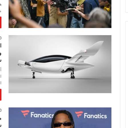
ه
م
ا
و
س
أ
ا
ا
م
س