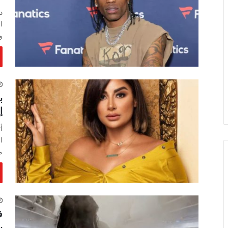
د
ا
و
ب
إ
أ
ا
م
ف
ي