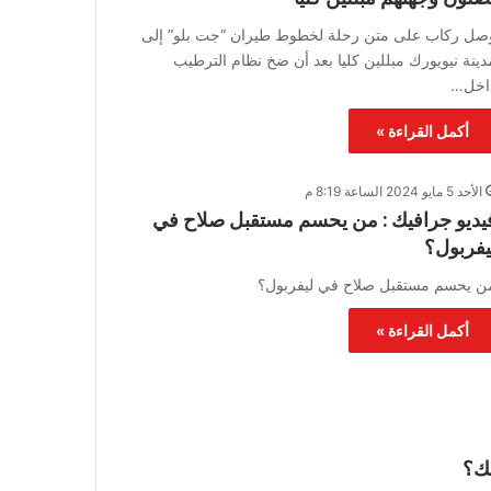
صل ركاب على متن رحلة لخطوط طيران “جت بلو” إلى
دينة نيويورك مبللين كليا بعد أن ضخ نظام الترطيب
اخل…
أكمل القراءة »
الأحد 5 مايو 2024 الساعة 8:19 م
يديو جرافيك : من يحسم مستقبل صلاح في
يفربول؟
ن يحسم مستقبل صلاح في ليفربول؟
أكمل القراءة »
لك؟