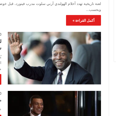
لعنة تاريخية تهدد أحلام الهولندي آرني سلوت مدرب فينورد، قبل خوضه
وبحسب…
أكمل القراءة »
ل
س
ي
ا
م
«
«