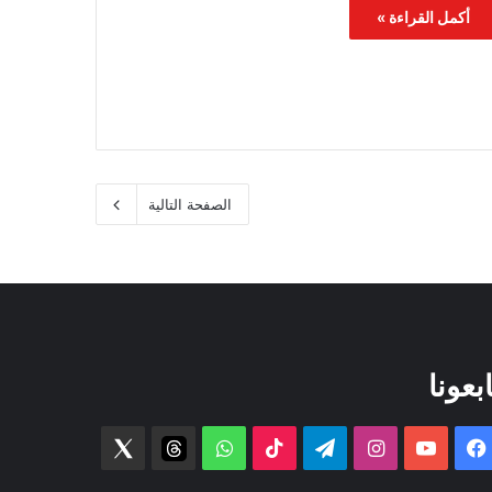
أكمل القراءة »
الصفحة التالية
ابعونا
فيسبوك
‫YouTube
انستقرام
تيلقرام
‫TikTok
واتساب
threads
Twitter