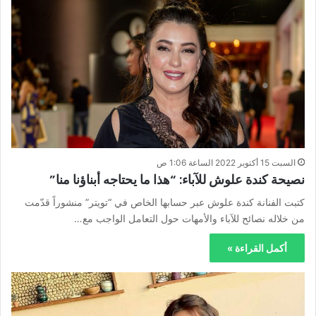
السبت 15 أكتوبر 2022 الساعة 1:06 ص
نصيحة كندة علوش للآباء: “هذا ما يحتاجه أبناؤنا منا”
كتبت الفنانة كندة علوش عبر حسابها الخاص في “تويتر” منشوراً قدّمت
من خلاله نصائح للآباء والأمهات حول التعامل الواجب مع…
أكمل القراءة »