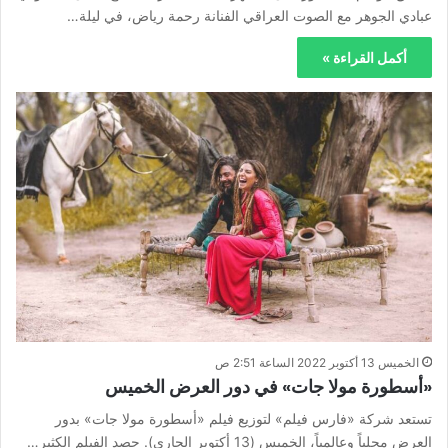
عبادي الجوهر مع الصوت العراقي الفنانة رحمة رياض، في ليلة…
أكمل القراءة »
الخميس 13 أكتوبر 2022 الساعة 2:51 ص
«أسطورة مولا جات» في دور العرض الخميس
تستعد شركة «فارس فيلم» لتوزيع فيلم «أسطورة مولا جات» بدور
العرض محلياً وعالمياً، الخميس (13 أكتوبر الجاري). حصد الفيلم الكثير…