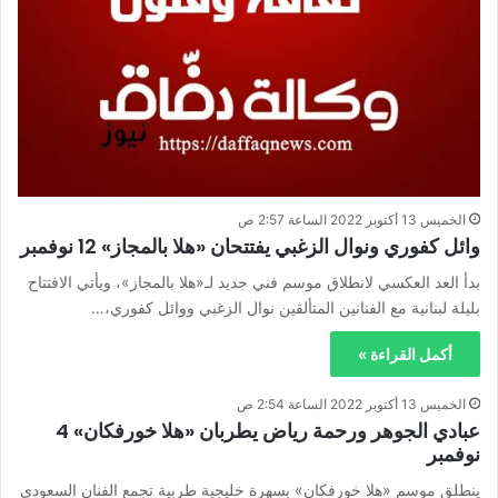
الخميس 13 أكتوبر 2022 الساعة 2:57 ص
وائل كفوري ونوال الزغبي يفتتحان «هلا بالمجاز» 12 نوفمبر
بدأ العد العكسي لانطلاق موسم فني جديد لـ«هلا بالمجاز»، ويأتي الافتتاح
بليلة لبنانية مع الفنانين المتألقين نوال الزغبي ووائل كفوري،…
أكمل القراءة »
الخميس 13 أكتوبر 2022 الساعة 2:54 ص
عبادي الجوهر ورحمة رياض يطربان «هلا خورفكان» 4
نوفمبر
ينطلق موسم «هلا خورفكان» بسهرة خليجية طربية تجمع الفنان السعودي