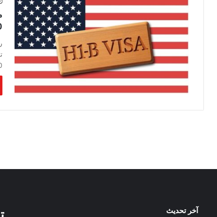
م
100 أ
ر
ت
100
آخر تحديث
ت