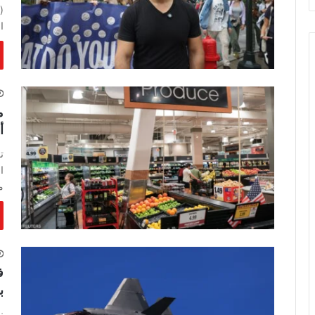
(
ا
م
أ
ت
ا
م
ف
ب
ن