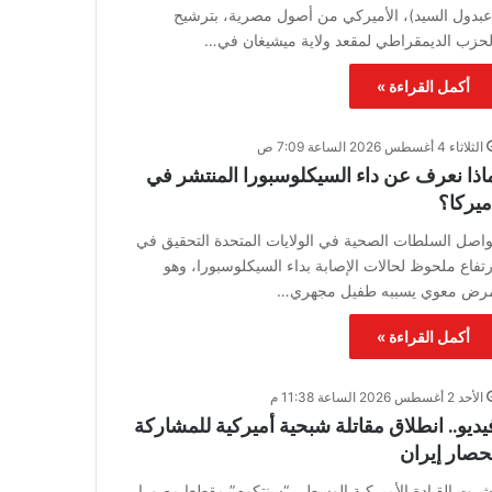
عبدول السيد)، الأميركي من أصول مصرية، بترشيح
لحزب الديمقراطي لمقعد ولاية ميشيغان في…
أكمل القراءة »
الثلاثاء 4 أغسطس 2026 الساعة 7:09 ص
اذا نعرف عن داء السيكلوسبورا المنتشر في
ميركا؟
واصل السلطات الصحية في الولايات المتحدة التحقيق في
رتفاع ملحوظ لحالات الإصابة بداء السيكلوسبورا، وهو
رض معوي يسببه طفيل مجهري…
أكمل القراءة »
الأحد 2 أغسطس 2026 الساعة 11:38 م
يديو.. انطلاق مقاتلة شبحية أميركية للمشاركة
حصار إيران
شرت القيادة الأميركية الوسطى “سنتكوم” مقطعا مصورا،