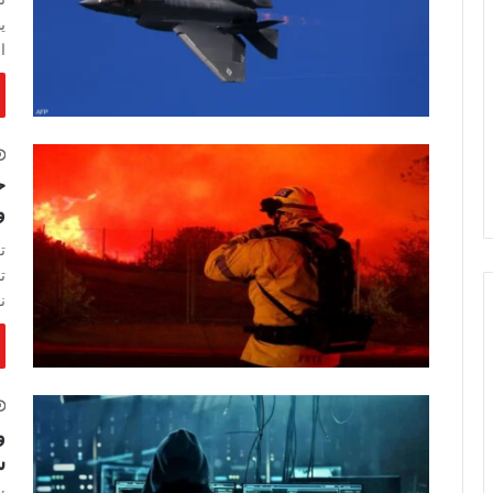
ي
ا
وت
ت
ت
نحو 0
و
س