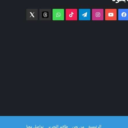
فيسبوك
‫YouTube
انستقرام
تيلقرام
‫TikTok
واتساب
threads
Twitter
الرئيسية
من نحن
طاقم التحرير
تواصل معنا