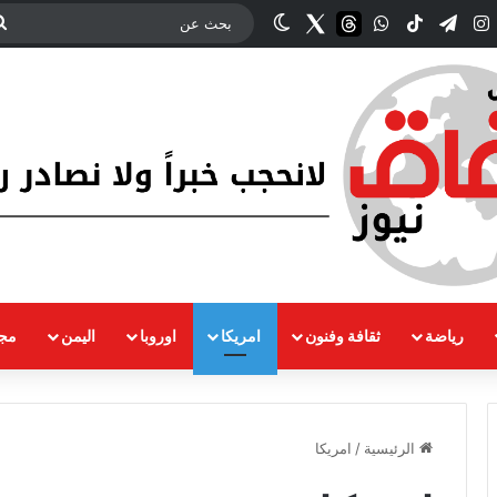
ك
‫YouTub
انستقرام
تيلقرام
‫TikTok
واتساب
threads
Twitter
الوضع المظلم
رياضة
ثقافة وفنون
امريكا
اوروبا
اليمن
مجت
الرئيسية
/
امريكا