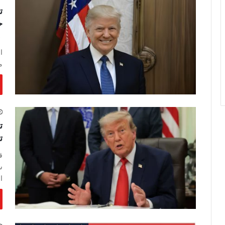
ت
ح
أ
ا
م
ت
ت
ق
س
ال