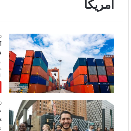
امريكا
أ
و
ش
د
ا
ع
ي
ف