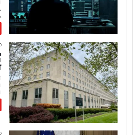
أ
س
ه
و
أ
أ
ا
ا