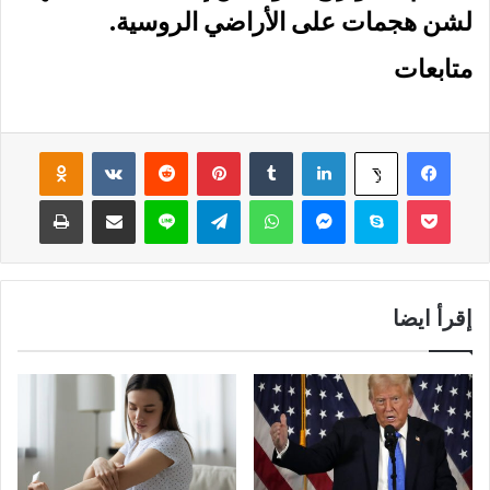
لشن هجمات على الأراضي الروسية
.
متابعات
فيسبوك
لينكدإن
‏Tumblr
بينتيريست
‏Reddit
‏VKontakte
Odnoklassniki
‫X
‫Pocket
سكايب
ماسنجر
واتساب
تيلقرام
لاين
مشاركة عبر البريد
طباعة
إقرأ ايضا