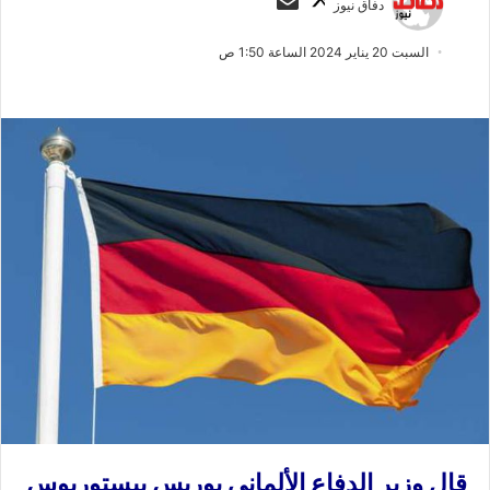
دفاق نيوز
ا
ر
ب
س
السبت 20 يناير 2024 الساعة 1:50 ص
ع
ل
ع
ب
ل
ر
ى
ي
X
د
ا
إ
ل
ك
ت
ر
و
ن
ي
ا
قال وزير الدفاع الألماني بوريس بيستوريوس