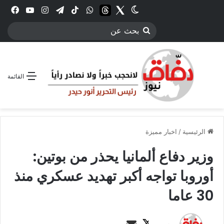
Twitter
الوضع المظلم
threads
واتساب
‫TikTok
تيلقرام
انستقرام
YouTube
فيس
بحث
عن
القائمة
الرئيسية
/
اخبار مميزة
وزير دفاع ألمانيا يحذر من بوتين:
أوروبا تواجه أكبر تهديد عسكري منذ
30 عاما
ت
أ