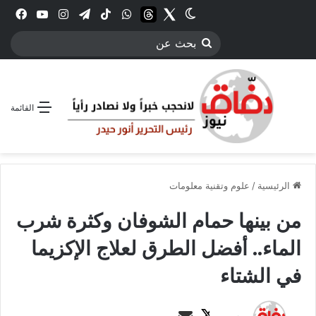
Twitter
الوضع المظلم
threads
واتساب
‫TikTok
تيلقرام
انستقرام
YouTube
فيس
بحث
عن
القائمة
الرئيسية
/
علوم وتقنية معلومات
من بينها حمام الشوفان وكثرة شرب
الماء.. أفضل الطرق لعلاج الإكزيما
في الشتاء
ت
أ