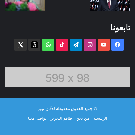
تابعونا
فيسبوك
‫YouTube
انستقرام
تيلقرام
‫TikTok
واتساب
threads
witter
© جميع الحقوق محفوظة لدفّاق نيوز
الرئيسية
من نحن
طاقم التحرير
تواصل معنا