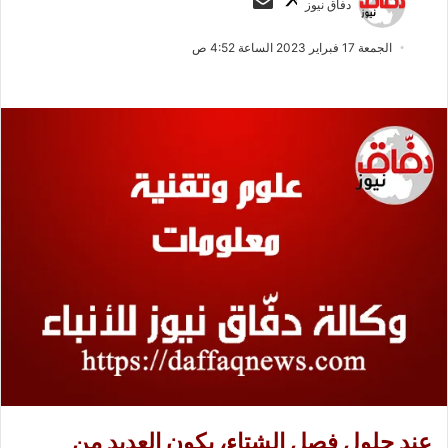
دفاق نيوز
ا
ر
ب
س
الجمعة 17 فبراير 2023 الساعة 4:52 ص
ع
ل
ع
ب
ل
ر
ى
ي
X
د
ا
إ
ل
ك
ت
ر
و
ن
ي
ا
عند حلول فصل الشتاء، يكون العديد من