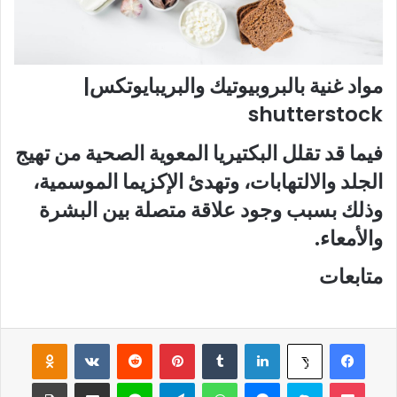
مواد غنية بالبروبيوتيك والبريبايوتكس|
shutterstock
فيما قد تقلل البكتيريا المعوية الصحية من تهيج
الجلد والالتهابات، وتهدئ الإكزيما الموسمية،
وذلك بسبب وجود علاقة متصلة بين البشرة
والأمعاء.
متابعات
فيسبوك
لينكدإن
‏Tumblr
بينتيريست
‏Reddit
‏VKontakte
Odnoklassniki
‫X
‫Pocket
سكايب
ماسنجر
واتساب
تيلقرام
لاين
مشاركة عبر البريد
طباعة