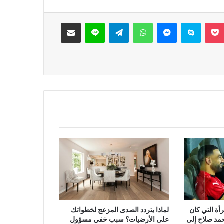
‫Pocket
سكايب
ماسنجر
واتساب
تيلقرام
لاين
مشاركة عبر البريد
ة التي كان
لماذا يتردد الصدى المزعج لخطواتك
حمد صلاح إلى
على الأرضيات؟ سبب خفي مسؤول