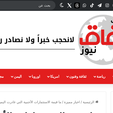
وك
‫YouTube
انستقرام
تيلقرام
‫TikTok
واتساب
threads
Twitter
الوضع المظلم
رياضة
ثقافة وفنون
امريكا
اوروبا
اليمن
مجت
الرئيسية
/
اخبار مميزة
/
ما قيمة الاستثمارات الأجنبية التي غادرت اليمن إل