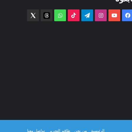
فيسبوك
‫YouTube
انستقرام
تيلقرام
‫TikTok
واتساب
threads
Twitter
الرئيسية
من نحن
طاقم التحرير
تواصل معنا