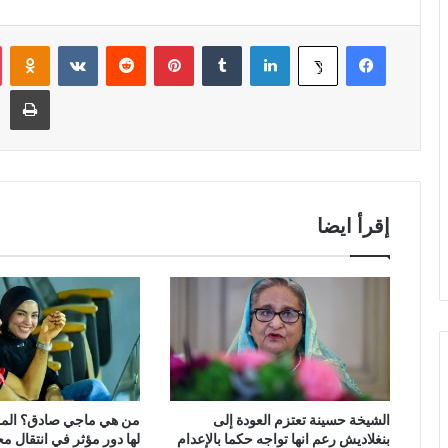
فيسبوك
لينكدإن
‏Tumblr
بينتيريست
‏Reddit
‏VKontakte
Odnoklassniki
‫X
طباعة
إقرأ ايضا
الشيخة حسينة تعتزم العودة إلى
من هي ماجي صادق؟ المرأ
بنغلاديش رعم انها تواجه حكما بالإعدام
لها دور مؤثر في انتقال م