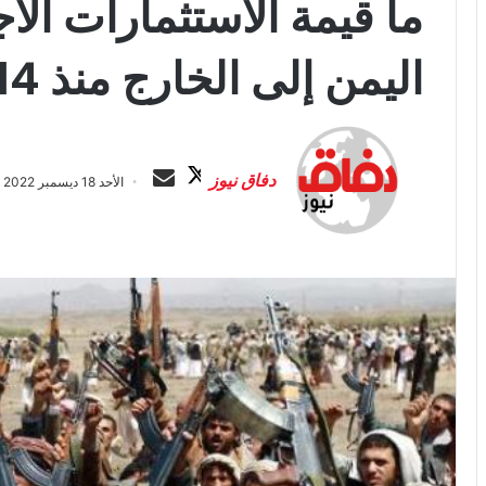
ما قيمة الاستثمارات الأج
اليمن إلى الخارج منذ 2014؟
ت
أ
ا
ر
دفاق نيوز
الأحد 18 ديسمبر 2022 الساعة 8:48 م
ب
س
ع
ل
ع
ب
ل
ر
ى
ي
X
د
ا
إ
ل
ك
ت
ر