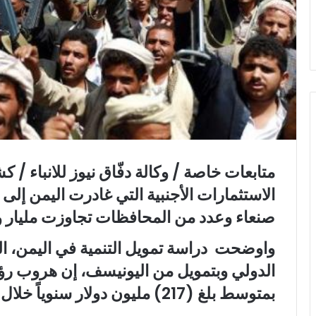
و
ن
ي
ا
متابعات خاصة / وكالة دفّاق نيوز للانباء /
الاستثمارات الأجنبية التي غادرت اليمن إل
صنعاء وعدد من المحافظات تجاوزت مليار و519 مليون دولار
واوضحت دراسة تمويل التنمية في اليمن، ال
الدولي وبتمويل من اليونيسف، إن هروب رؤوس
بمتوسط بلغ (217) مليون دولار سنوياً خلال الفترة 2014 – 2021.