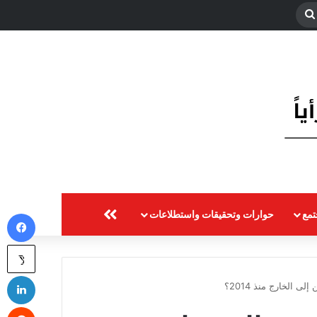
بحث
عن
مع
حوارات وتحقيقات واستطلاعات
المزيد
في
‫X
لي
ى الخارج منذ 2014؟