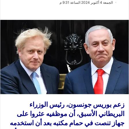
ب
س
الجمعة 4 أكتوبر 2024 الساعة 9:31 م
ع
ل
ع
ب
ل
ر
ى
ي
X
د
ا
إ
ل
ك
ت
ر
و
ن
ي
زعم بوريس جونسون، رئيس الوزراء
ا
البريطاني الأسبق، أن موظفيه عثروا على
جهاز تنصت في حمام مكتبه بعد أن استخدمه