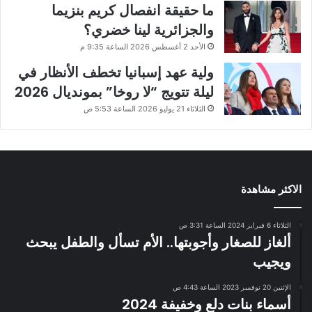
ما حقيقة انفصال كريم بنزيما
والجزائرية لينا خضري؟
الأحد 2 أغسطس 2026 الساعة 9:35 م
ولية عهد إسبانيا تخطف الأنظار في
ليلة تتويج “لا روخا” بمونديال 2026
الثلاثاء 21 يوليو 2026 الساعة 5:53 ص
الاكثر مشاهدة
الثلاثاء 6 فبراير 2024 الساعة 3:31 ص
ألغاز للصغار وأجوبتها.. الأم تسأل والطفل يبحث
ويجيب
الإثنين 20 نوفمبر 2023 الساعة 4:43 ص
أسماء بنات دلع وخفيفة 2024