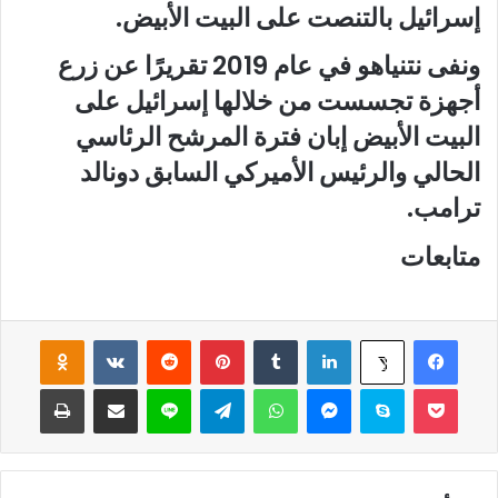
إسرائيل بالتنصت على البيت الأبيض.
ونفى نتنياهو في عام 2019 تقريرًا عن زرع
أجهزة تجسست من خلالها إسرائيل على
البيت الأبيض إبان فترة المرشح الرئاسي
الحالي والرئيس الأميركي السابق دونالد
ترامب.
متابعات
فيسبوك
لينكدإن
‏Tumblr
بينتيريست
‏Reddit
‏VKontakte
Odnoklassniki
‫X
‫Pocket
سكايب
ماسنجر
واتساب
تيلقرام
لاين
مشاركة عبر البريد
طباعة