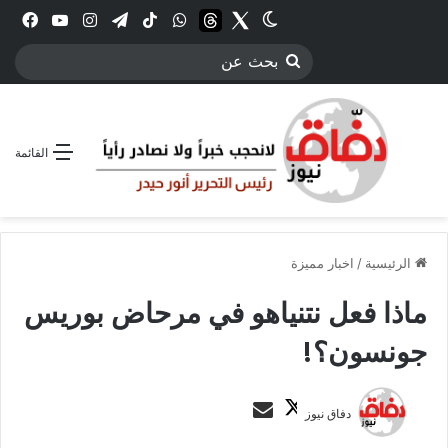
Twitter
الوضع المظلم
threads
واتساب
‫TikTok
تيلقرام
انستقرام
YouTube
فيس
بحث
عن
القائمة
الرئيسية
/
اخبار مميزة
ماذا فعل نتنياهو في مرحاض بوريس
جونسون؟!
ت
أ
دفاق نيوز
ا
ر