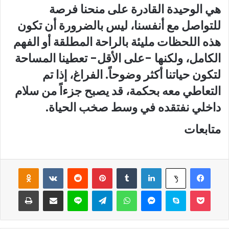
هي الوحيدة القادرة على منحنا فرصة
للتواصل مع أنفسنا، ليس بالضرورة أن تكون
هذه اللحظات مليئة بالراحة المطلقة أو الفهم
الكامل، ولكنها -على الأقل- تعطينا المساحة
لتكون حياتنا أكثر وضوحاً. الفراغ، إذا تم
التعاطي معه بحكمة، قد يصبح جزءاً من سلام
داخلي نفتقده في وسط صخب الحياة.
متابعات
فيسبوك
لينكدإن
‏Tumblr
بينتيريست
‏Reddit
‏VKontakte
Odnoklassniki
‫X
‫Pocket
سكايب
ماسنجر
واتساب
تيلقرام
لاين
مشاركة عبر البريد
طباعة