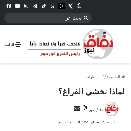
Twitter
الوضع المظلم
threads
واتساب
‫TikTok
تيلقرام
انستقرام
YouTube
فيس
بحث
عن
القائمة
الرئيسية
/
كتاب وآراء
لماذا نخشى الفراغ؟
ت
أ
دفاق نيوز
ا
ر
ب
س
السبت 22 فبراير 2025 الساعة 8:32 م
ع
ل