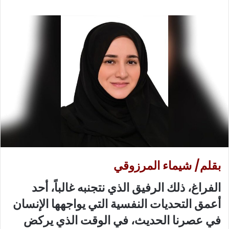
ع
ب
ل
ر
ى
ي
X
د
ا
إ
ل
ك
ت
ر
و
ن
ي
بقلم/ شيماء المرزوقي
ا
الفراغ، ذلك الرفيق الذي نتجنبه غالباً، أحد
أعمق التحديات النفسية التي يواجهها الإنسان
في عصرنا الحديث، في الوقت الذي يركض