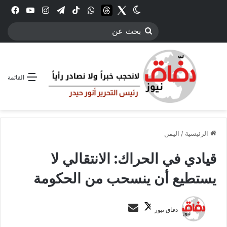
Twitter
الوضع المظلم
threads
واتساب
‫TikTok
تيلقرام
انستقرام
YouTube
فيس
بحث
عن
القائمة
الرئيسية
/
اليمن
قيادي في الحراك: الانتقالي لا
يستطيع أن ينسحب من الحكومة
ت
أ
دفاق نيوز
ا
ر