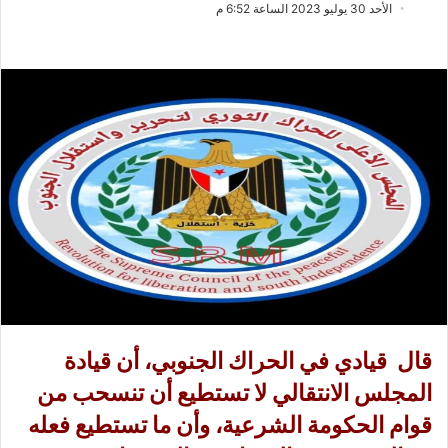
ب
س
الأحد 30 يوليو 2023 الساعة 6:52 م
ع
ل
ع
ب
ل
ر
ى
ي
X
د
ا
إ
ل
ك
ت
ر
و
ن
ي
قال قيادي في الحراك الجنوبي، أن قيادة
ا
المجلس الانتقالي لا تستطيع أن تنسحب من
قوام الحكومة الشرعية، وأن ما تستطيع فعله