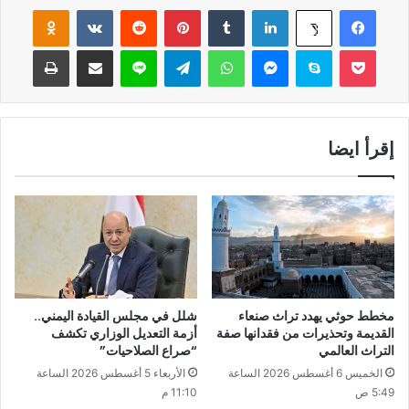
فيسبوك
لينكدإن
‏Tumblr
بينتيريست
‏Reddit
‏VKontakte
Odnoklassniki
‫X
‫Pocket
سكايب
ماسنجر
واتساب
تيلقرام
لاين
مشاركة عبر البريد
طباعة
إقرأ ايضا
مخطط حوثي يهدد تراث صنعاء
شلل في مجلس القيادة اليمني..
القديمة وتحذيرات من فقدانها صفة
أزمة التعديل الوزاري تكشف
التراث العالمي
“صراع الصلاحيات”
الخميس 6 أغسطس 2026 الساعة
الأربعاء 5 أغسطس 2026 الساعة
5:49 ص
11:10 م