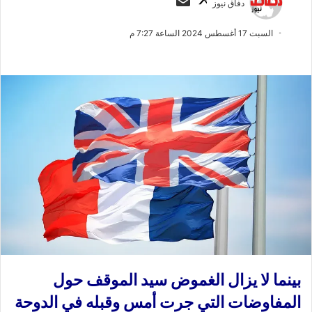
دفاق نيوز
ا
ر
ب
س
السبت 17 أغسطس 2024 الساعة 7:27 م
ع
ل
ع
ب
ل
ر
ى
ي
X
د
ا
إ
ل
ك
ت
ر
و
ن
ي
بينما لا يزال الغموض سيد الموقف حول
ا
المفاوضات التي جرت أمس وقبله في الدوحة