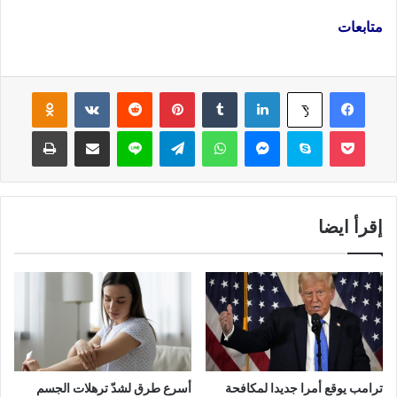
متابعات
فيسبوك
لينكدإن
‏Tumblr
بينتيريست
‏Reddit
‏VKontakte
Odnoklassniki
‫X
‫Pocket
سكايب
ماسنجر
واتساب
تيلقرام
لاين
مشاركة عبر البريد
طباعة
إقرأ ايضا
ترامب يوقع أمرا جديدا لمكافحة
أسرع طرق لشدّ ترهلات الجسم