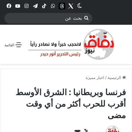
Twitter
الوضع المظلم
threads
واتساب
‫TikTok
تيلقرام
انستقرام
YouTube
فيس
بحث
عن
القائمة
الرئيسية
/
اخبار مميزة
فرنسا وبريطانيا : الشرق الأوسط
أقرب للحرب أكثر من أي وقت
مضى
ت
أ