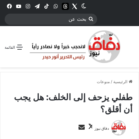
Twitter
الوضع المظلم
threads
واتساب
‫TikTok
تيلقرام
انستقرام
YouTube
فيس
بحث
عن
القائمة
الرئيسية
/
منوعات
طفلي يزحف إلى الخلف: هل يجب
أن أقلق؟
ت
أ
دفاق نيوز
ا
ر