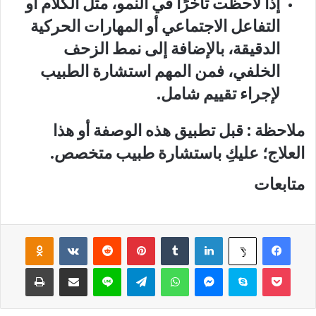
إذا لاحظت تأخرًا في النمو، مثل الكلام أو
التفاعل الاجتماعي أو المهارات الحركية
الدقيقة، بالإضافة إلى نمط الزحف
الخلفي، فمن المهم استشارة الطبيب
لإجراء تقييم شامل.
ملاحظة : قبل تطبيق هذه الوصفة أو هذا
العلاج؛ عليكِ باستشارة طبيب متخصص.
متابعات
فيسبوك
لينكدإن
‏Tumblr
بينتيريست
‏Reddit
‏VKontakte
Odnoklassniki
‫X
‫Pocket
سكايب
ماسنجر
واتساب
تيلقرام
لاين
مشاركة عبر البريد
طباعة