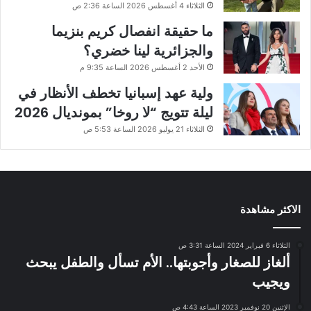
الثلاثاء 4 أغسطس 2026 الساعة 2:36 ص
ما حقيقة انفصال كريم بنزيما
والجزائرية لينا خضري؟
الأحد 2 أغسطس 2026 الساعة 9:35 م
ولية عهد إسبانيا تخطف الأنظار في
ليلة تتويج “لا روخا” بمونديال 2026
الثلاثاء 21 يوليو 2026 الساعة 5:53 ص
الاكثر مشاهدة
الثلاثاء 6 فبراير 2024 الساعة 3:31 ص
ألغاز للصغار وأجوبتها.. الأم تسأل والطفل يبحث
ويجيب
الإثنين 20 نوفمبر 2023 الساعة 4:43 ص