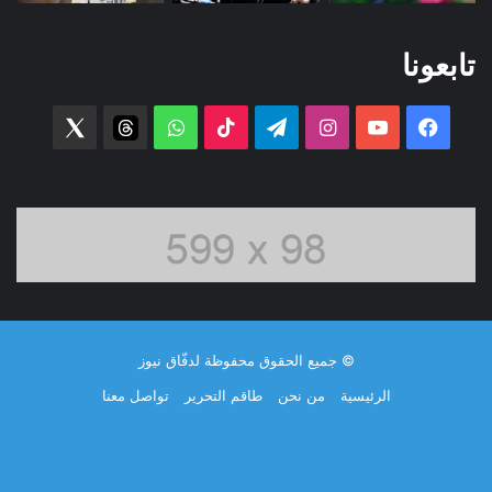
تابعونا
فيسبوك
‫YouTube
انستقرام
تيلقرام
‫TikTok
واتساب
threads
witter
© جميع الحقوق محفوظة لدفّاق نيوز
الرئيسية
من نحن
طاقم التحرير
تواصل معنا