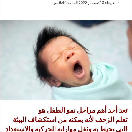
ب
س
الأربعاء 13 ديسمبر 2023 الساعة 6:40 ص
ع
ل
ع
ب
ل
ر
ى
ي
X
د
ا
إ
ل
ك
ت
ر
و
ن
ي
ا
تعد أحد أهم مراحل نمو الطفل هو
تعلم
الزحف
لأنه يمكنه من استكشاف البيئة
التي تحيط به وثقل مهاراته الحركية والاستعداد