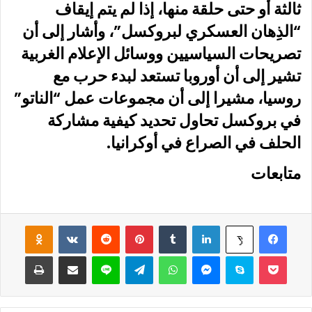
ثالثة أو حتى حلقة منها، إذا لم يتم إيقاف
“الذِهان العسكري لبروكسل”، وأشار إلى أن
تصريحات السياسيين ووسائل الإعلام الغربية
تشير إلى أن أوروبا تستعد لبدء حرب مع
روسيا، مشيرا إلى أن مجموعات عمل “الناتو”
في بروكسل تحاول تحديد كيفية مشاركة
الحلف في الصراع في أوكرانيا.
متابعات
فيسبوك
لينكدإن
‏Tumblr
بينتيريست
‏Reddit
‏VKontakte
Odnoklassniki
‫X
‫Pocket
سكايب
ماسنجر
واتساب
تيلقرام
لاين
مشاركة عبر البريد
طباعة