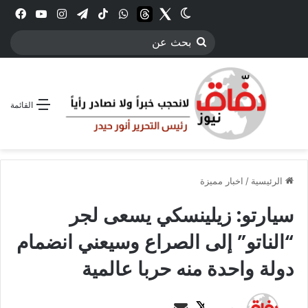
Twitter
الوضع المظلم
threads
واتساب
‫TikTok
تيلقرام
انستقرام
YouTube
فيس
بحث
عن
القائمة
الرئيسية
/
اخبار مميزة
سيارتو: زيلينسكي يسعى لجر
“الناتو” إلى الصراع وسيعني انضمام
دولة واحدة منه حربا عالمية
ت
أ