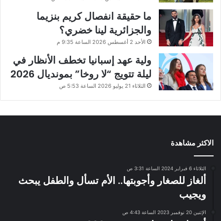
ما حقيقة انفصال كريم بنزيما
والجزائرية لينا خضري؟
الأحد 2 أغسطس 2026 الساعة 9:35 م
ولية عهد إسبانيا تخطف الأنظار في
ليلة تتويج “لا روخا” بمونديال 2026
الثلاثاء 21 يوليو 2026 الساعة 5:53 ص
الاكثر مشاهدة
الثلاثاء 6 فبراير 2024 الساعة 3:31 ص
ألغاز للصغار وأجوبتها.. الأم تسأل والطفل يبحث
ويجيب
الإثنين 20 نوفمبر 2023 الساعة 4:43 ص