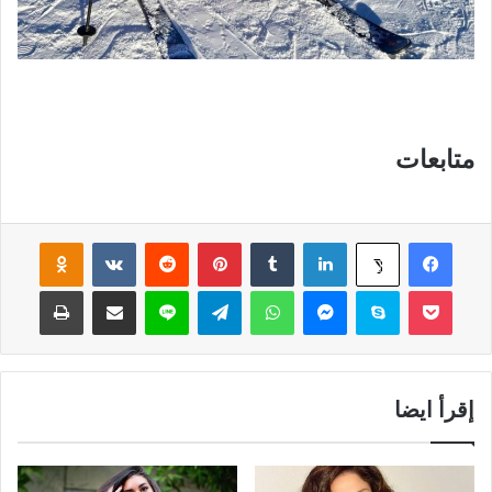
متابعات
فيسبوك
لينكدإن
‏Tumblr
بينتيريست
‏Reddit
‏VKontakte
Odnoklassniki
‫X
‫Pocket
سكايب
ماسنجر
واتساب
تيلقرام
لاين
مشاركة عبر البريد
طباعة
إقرأ ايضا