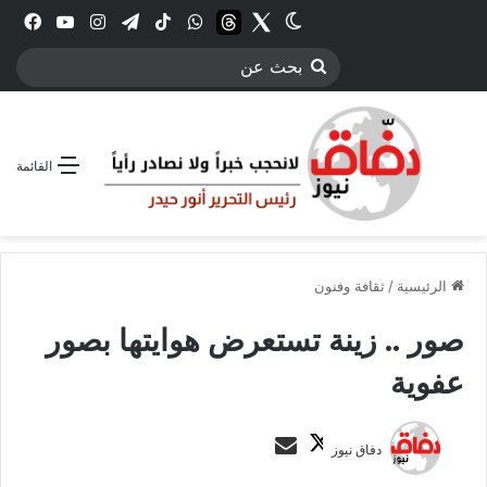
Twitter
الوضع المظلم
threads
واتساب
‫TikTok
تيلقرام
انستقرام
YouTube
فيس
بحث
عن
القائمة
الرئيسية
/
ثقافة وفنون
صور .. زينة تستعرض هوايتها بصور
عفوية
ت
أ
دفاق نيوز
ا
ر