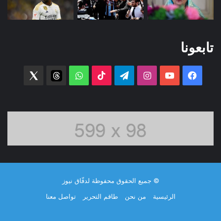
تابعونا
فيسبوك
‫YouTube
انستقرام
تيلقرام
‫TikTok
واتساب
threads
witter
© جميع الحقوق محفوظة لدفّاق نيوز
الرئيسية
من نحن
طاقم التحرير
تواصل معنا