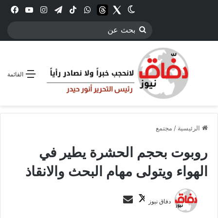
Twitter
الوضع المظلم
threads
واتساب
‫TikTok
تيلقرام
انستقرام
YouTube
فيس
بحث
عن
القائمة
الرئيسية
/
مجتمع
روبوت بحجم الحشرة يطير في
الهواء ويتولى مهام البحث والانقاذ
ت
أ
دفاق نيوز
ا
ر