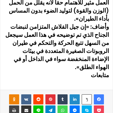
العمل مثير للاهتمام حقاً لأنه يقلل من الحمل
(الوزن والقوة) لتوليد الضوء بدون المساس
بأداء الطيران».
وأضاف: «إن جيل الفلاش المتزامن لنبضات
الجناح الذي تم توضيحه في هذا العمل سيجعل
من السهل تتبع الحركة والتحكم في طيران
الروبوتات الصغيرة المتعددة في بيئات
الإضاءة المنخفضة سواء في الداخل أو في
الهواء الطلق».
متابعات
فيسبوك
لينكدإن
‏Tumblr
بينتيريست
‏Reddit
‏VKontakte
Odnoklassniki
‫X
‫Pocket
سكايب
ماسنجر
واتساب
تيلقرام
لاين
مشاركة عبر البريد
طباعة