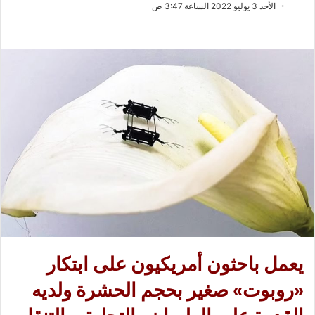
ب
س
الأحد 3 يوليو 2022 الساعة 3:47 ص
ع
ل
ع
ب
ل
ر
ى
ي
X
د
ا
إ
ل
ك
ت
ر
و
ن
ي
ا
يعمل باحثون أمريكيون على ابتكار
«روبوت» صغير بحجم الحشرة ولديه