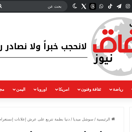
ك
‫YouTub
انستقرام
تيلقرام
‫TikTok
واتساب
threads
Twitter
الوضع المظلم
رياضة
ثقافة وفنون
امريكا
اوروبا
اليمن
مجت
الرئيسية
/
سوشل ميديا
/
دنيا بطمة تتربع على عرش إعلانات إنستغرام ب