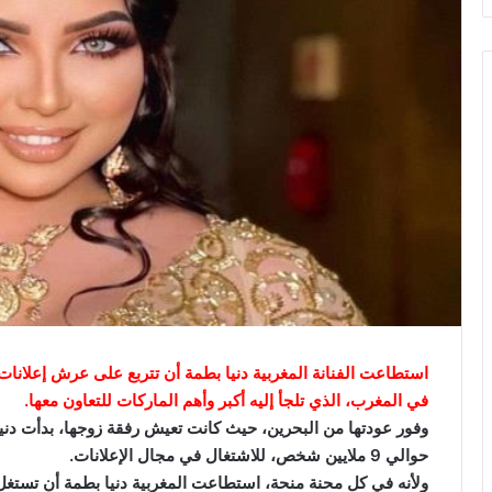
ك
ت
ر
و
ن
ي
ا
استطاعت الفنانة المغربية دنيا بطمة أن تتربع على عرش إعلان
في المغرب، الذي تلجأ إليه أكبر وأهم الماركات للتعاون معها.
وفور عودتها من البحرين، حيث كانت تعيش رفقة زوجها، بدأت دنيا
حوالي 9 ملايين شخص، للاشتغال في مجال الإعلانات.
ولأنه في كل محنة منحة، استطاعت المغربية دنيا بطمة أن تستغل فت