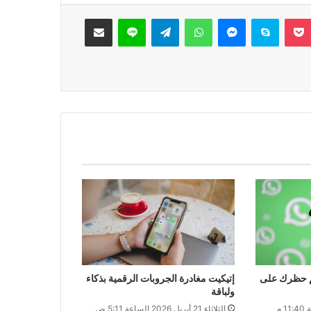
‫Pocket
سكايب
ماسنجر
واتساب
تيلقرام
لاين
مشاركة عبر البريد
تم حظرك على
إتيكيت مغادرة الجروبات الرقمية بذكاء
ولباقة
الثلاثاء 21 أبريل 2026 الساعة 5:11 ص