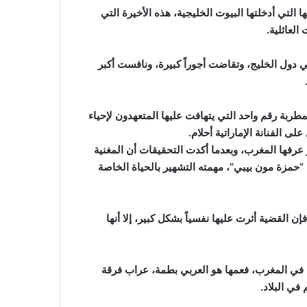
لتي أدخلتها البيوت الخليجية، هذه الأخيرة التي
العائلية.
 أغنى العائلات في دول الخليج، وتقاضت أجوراً كبيرة، ونافست أكبر
طربة رقم واحد التي يتهافت عليها المتعهدون لإحياء
 الفنانة الإماراتية أحلام.
عرفها المغرب، وبعدما أكدت التحقيقات أن المغنية
“حمزة مون بيبي”، مهمته التشهير بالحياة الخاصة
لقضية أثرت عليها نفسياً بشكل كبير، إلا أنها
يسان سنة 1991، لعائلة فنية عريقة في المغرب، فعمها هو العربي بطمة، عراب فرقة
في البلاد.