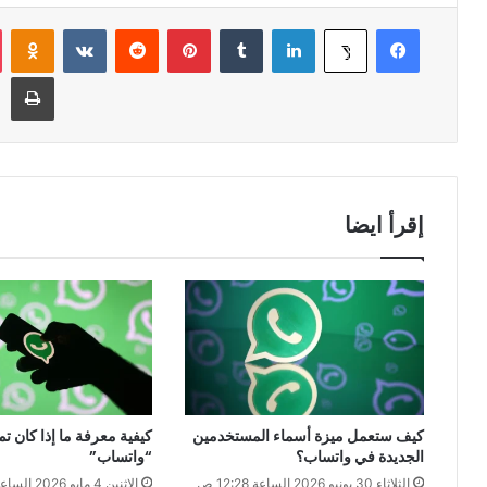
فيسبوك
لينكدإن
‏Tumblr
بينتيريست
‏Reddit
‏VKontakte
Odnoklassniki
‫X
طباعة
إقرأ ايضا
كيف ستعمل ميزة أسماء المستخدمين
كيفية معرفة ما إذا كان 
الجديدة في واتساب؟
“واتساب”
الثلاثاء 30 يونيو 2026 الساعة 12:28 ص
الإثنين 4 مايو 2026 الساعة 11:40 م