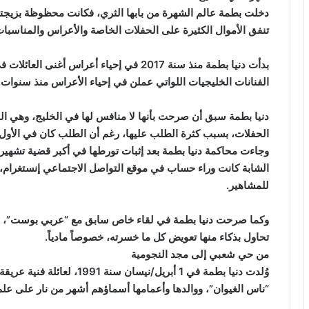
دخلت بطمة عالم الشهرة من بابها الثري، فكانت محظوظة بزيجتها ا
تنفق الأموال الكثيرة على الحفلات الخاصة والأعراس والمناسبات 
بدأت دنيا بطمة منذ سنة 2017 في إحياء أعراس
الفنانات الخليجيات اللواتي عملن في إحياء الأعراس منذ سنوات.
دنيا بطمة سبق أن صرحت بأنها لا منافس لها في الخليج، وهي الم
الحفلات، بسبب كثرة الطلب عليها، رغم أن الطلب كان في الأول على
وجاءت محاكمة دنيا بطمة بعد إثبات تورطها في أكبر قضية تشهير 
الشابة كانت وراء حساب في موقع التواصل الاجتماعي إنستغرام، 
للمشاهير.
وكما صرحت دنيا بطمة في لقاء خاص سابق مع “عربي بوست”، فإن ا
تحاول بذكاء منها تعويض كل ما خسرته، خصوصاً مادياً.
من حي شعبي إلى مجد النجومية
وُلدت دنيا بطمة في 1 أبريل/ن
“ناس الغيوان”، ووالدها وأعمامها أسماؤهم أشهر من نار على علم 