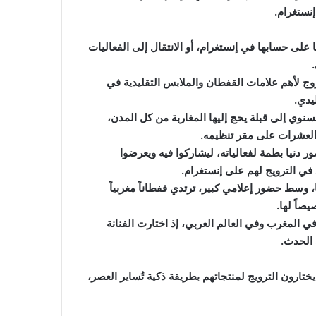
نستغرام.
لى حسابها في إنستغرام، أو الانتقال إلى الفعاليات
تروج لأهم علامات القفطان والملابس التقليدية في
يدي.
وي إلى قبلة يحج إليها المغاربة من كل المدن،
 العشرات على مقر تنظيمه.
نيا بطمة لفعالياته، ليشاركوا فيه ويعرضوا
في الترويج لهم على إنستغرام.
سط حضور إعلامي كبير، ترتدي قفطاناً مغربياً
صاً لها.
فة والإعلام في المغرب وفي العالم العربي، إذ اختارت الفنانة
 الحدث.
ختارون الترويج لمنتجاتهم بطريقة ذكية تُساير العصر،