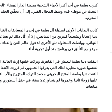
كبرت بطمة في أحد أكبر الأحياء الشعبية بمدينة الدار البيضاء 
المغرب.
كانت البدايات الأولى لسليلة آل بطمة في إحدى المسابقات الغنائية 
دنيا إعجاباً وتشجيعاً كبيرين من المتابعين، إلا أن كُل ذلك لم ي
موعدٍ مع التألق في برنامج منذ أول تجربة أداء.
انتقلت دنيا بطمة للعيش في القاهرة، وتركت خلفها إرث العائلة ا
لنفسها صورة مغايرة لتلك التي يعرفها الجمهور، ثم قررت الانتق
التقت دنيا بطمة، المنتجَ البحريني محمد الترك، المتزوج والأب ل
عليها زوجةً ثانيةً وعمرها لم يتجاوز 22 سنة، في حفل أسطوري وسط مدينة الدار البيضاء.
متابعات