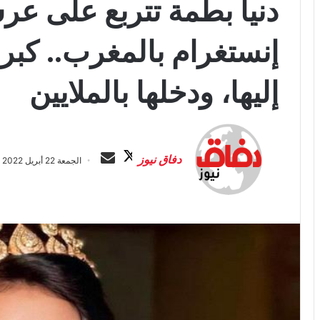
دنيا بطمة تتربع على عر
إنستغرام بالمغرب.. كبر
إليها، ودخلها بالملايين
ت
أ
ا
ر
دفاق نيوز
الجمعة 22 أبريل 2022 الساعة 5:19 ص
ب
س
ع
ل
ع
ب
ل
ر
ى
ي
X
د
ا
إ
ل