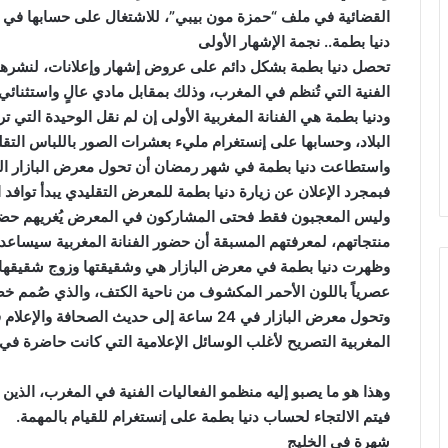
القضائية في ملف “حمزة مون بيبي”، للاشتغال على حسابها في إ
دنيا بطمة.. نجمة الإشهار الأولى
تحصل دنيا بطمة بشكل دائم على عروض إشهار وإعلانات، لنشرها ع
الفنية التي تُنظم في المغرب، وذلك بمقابل مادي عالٍ واستثنائي.
ودنيا بطمة هي الفنانة المغربية الأولى إن لم نقل الوحيدة التي 
البلاد، وحسابها على إنستغرام مليء بعشرات الصور باللباس التقل
واستطاعت دنيا بطمة في شهر رمضان أن تحول معرض البازار السن
فبمجرد الإعلان عن زيارة دنيا بطمة للمعرض التقليدي يبدأ توافد
وليس المعجبون فقط فحتى المشاركون في المعرض يُغريهم حضور د
منتجاتهم، لمعرفتهم المسبقة أن حضور الفنانة المغربية سيساعد 
وظهرت دنيا بطمة في معرض البازار هي وشقيقتها وزوج شقيقها، و
عصرياً باللون الأحمر المكشوف من ناحية الكتف، والذي صُمم خصي
وتحول معرض البازار في 24 ساعة إلى حديث الصحا
المغربية التصريح لأغلب الوسائل الإعلامية التي كانت حاضرة في
وهذا هو ما يصبو إليه منظمو الفعاليات الفنية في المغرب، الذين ي
فيتم الالتجاء لحساب دنيا بطمة على إنستغرام للقيام بالمهمة.
شهرة في الخليج