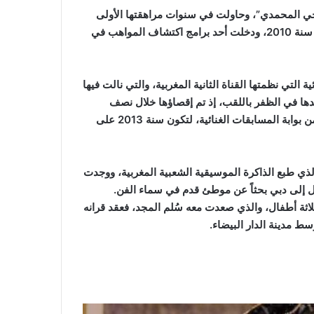
“الحي المحمدي”، وحاولت في سنوات مراهقتها الأولى
البحث عن موطئ قدم وسط المجال الفني، إلى أن تحقَّق الحلم سنة 2010، ودخلت أحد برامج اكتشاف المواهب في
التي نظمتها القناة الثانية المغربية، والتي نالت فيها
ساعدها في الظفر باللقب، إذ تم إقصاؤها خلال نصف
النهائي، وواصلت المحاولة تلو الأخرى لدخول عالم الفن والغناء من بوابة المسابقات الغنائية، لتكون سنة 2013 على
لذي طبع الذاكرة الموسيقية الشعبية المغربية، ووجدت
ال إلى دبي بحثاً عن موطئ قدم في سماء الفن.
ثلاثة أطفال، والذي صعدت معه سُلم المجد، فعقد قرانه