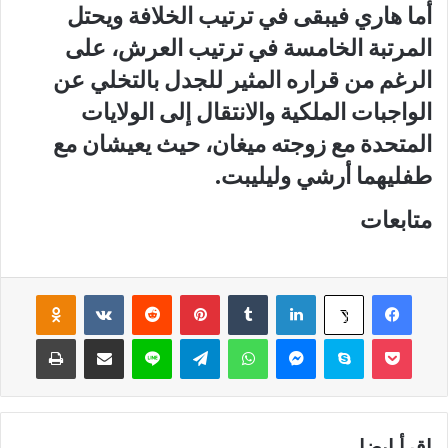
أما هاري فيبقى في ترتيب الخلافة ويحتل
المرتبة الخامسة في ترتيب العرش، على
الرغم من قراره المثير للجدل بالتخلي عن
الواجبات الملكية والانتقال إلى الولايات
المتحدة مع زوجته ميغان، حيث يعيشان مع
طفليهما أرشي وليليبت.
متابعات
فيسبوك
لينكدإن
‏Tumblr
بينتيريست
‏Reddit
‏VKontakte
Odnoklassniki
‫X
‫Pocket
سكايب
ماسنجر
واتساب
تيلقرام
لاين
مشاركة عبر البريد
طباعة
إقرأ ايضا