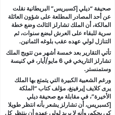
صحيفة “ديلي إكسبريس” البريطانية نقلت
عن أحد المصادر المطلعة على شؤون العائلة
المالكة، أن الملك تشارلز الثالث وضع خطة
سرية للبقاء على العرش لبضع سنوات، ثم
التنازل لولي عهده عقب بلوغه الثمانين.
تأتي التقارير بعد خمسة أشهر من تتويج الملك
تشارلز التاريخي في 6 مايو/أيار، في كنيسة
وستمنستر.
ورغم الشعبية الكبيرة التي يتمتع بها الملك
يرى كلايف إيرفينغ، مؤلف كتاب “الملكة
الأخيرة”، في مقابلة مع صحيفة ديلي
إكسبريس، أن تشارلز يشعر بأنه انتظر طويلا
كي يحكم، وأنه لا يريد لولي عهده أن ينتظر كل