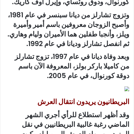
كورنوال، ودوق روثساي، وإيرل أوف كاريك.
وتزوج تشارلز من ديانا سبنسر في عام 1981،
وأصبح الزوجان معروفين باسم أمير وأميرة
ويلز، وأنجبا طفلين هما الأميران وليام وهاري.
ثم انفصل تشارلز وديانا في عام 1992.
وبعد وفاة ديانا في عام 1997، تزوج تشارلز
من كاميلا باركر بولز، المعروفة الآن باسم
دوقة كورنوال، في عام 2005.
البريطانيون يريدون انتقال العرش
وقد أظهر استطلاع للرأي أجري الشهر
الماضي رغبة غالبية البريطانيين في نقل
المزيد من مهام العرش إلى ويليام وكيت،