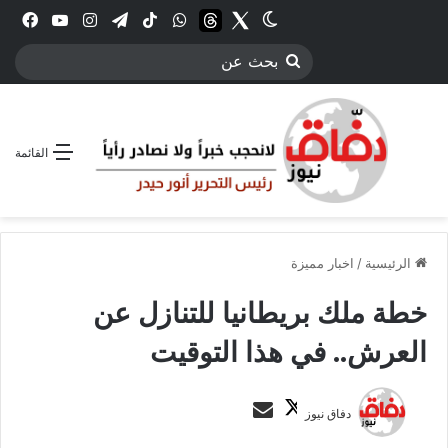
Twitter
الوضع المظلم
threads
واتساب
‫TikTok
تيلقرام
انستقرام
YouTube
فيس
بحث
عن
القائمة
الرئيسية
/
اخبار مميزة
خطة ملك بريطانيا للتنازل عن
العرش.. في هذا التوقيت
ت
أ
دفاق نيوز
ا
ر