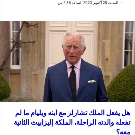
ب
س
السبت 28 أكتوبر 2023 الساعة 2:35 ص
ع
ل
ع
ب
ل
ر
ى
ي
X
د
ا
إ
ل
ك
ت
ر
و
ن
ي
ا
هل يفعل الملك تشارلز مع ابنه ويليام ما لم
تفعله والدته الراحلة، الملكة إليزابيث الثانية
معه؟