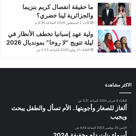
ما حقيقة انفصال كريم بنزيما
والجزائرية لينا خضري؟
الأحد 2 أغسطس 2026 الساعة 9:35 م
ولية عهد إسبانيا تخطف الأنظار في
ليلة تتويج “لا روخا” بمونديال 2026
الثلاثاء 21 يوليو 2026 الساعة 5:53 ص
الاكثر مشاهدة
الثلاثاء 6 فبراير 2024 الساعة 3:31 ص
ألغاز للصغار وأجوبتها.. الأم تسأل والطفل يبحث
ويجيب
الإثنين 20 نوفمبر 2023 الساعة 4:43 ص
أسماء بنات دلع وخفيفة 2024