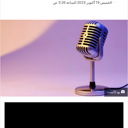
ب
س
الخميس 19 أكتوبر 2023 الساعة 3:26 ص
ع
ل
ع
ب
ل
ر
ى
ي
X
د
ا
إ
ل
ك
ت
ر
و
ن
بودكاست
ي
ا