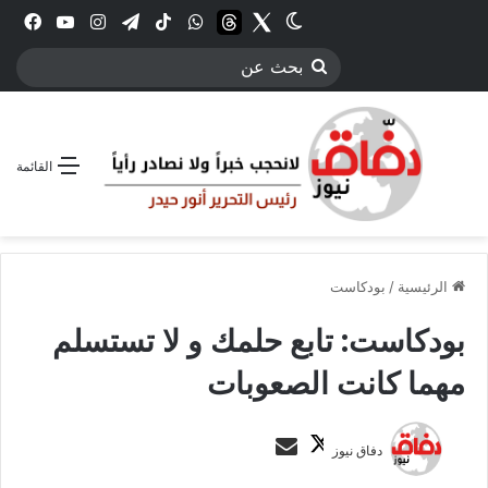
Twitter
الوضع المظلم
threads
واتساب
‫TikTok
تيلقرام
انستقرام
YouTube
فيس
بحث
عن
القائمة
الرئيسية
/
بودكاست
بودكاست: تابع حلمك و لا تستسلم
مهما كانت الصعوبات
ت
أ
دفاق نيوز
ا
ر