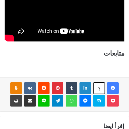
متابعات
فيسبوك
لينكدإن
‏Tumblr
بينتيريست
‏Reddit
‏VKontakte
Odnoklassniki
‫X
‫Pocket
سكايب
ماسنجر
واتساب
تيلقرام
لاين
مشاركة عبر البريد
طباعة
إقرأ ايضا