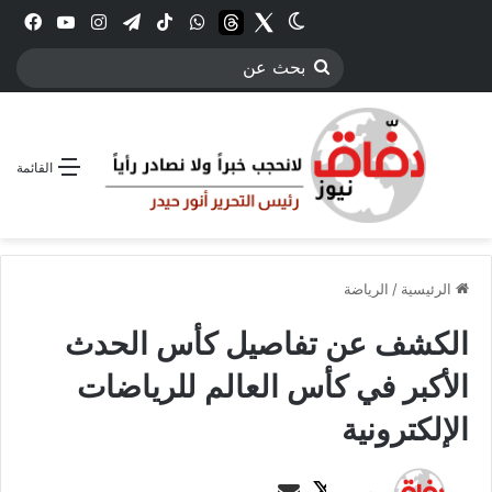
Twitter
الوضع المظلم
threads
واتساب
‫TikTok
تيلقرام
انستقرام
YouTube
فيس
بحث
عن
القائمة
الرئيسية
/
الرياضة
الكشف عن تفاصيل كأس الحدث
الأكبر في كأس العالم للرياضات
الإلكترونية
ت
أ