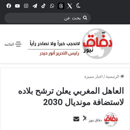
Twitter
الوضع المظلم
threads
واتساب
‫TikTok
تيلقرام
انستقرام
YouTube
فيس
بحث
عن
القائمة
الرئيسية
/
اخبار مميزة
العاهل المغربي يعلن ترشح بلاده
لاستضافة مونديال 2030
ت
أ
دفاق نيوز
ا
ر