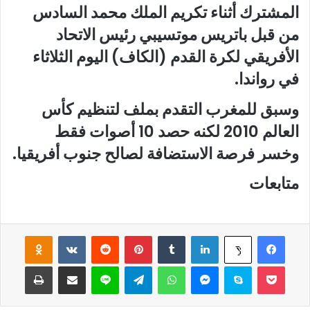
المشترك أثناء تكريم الملك محمد السادس
من قبل باتريس موتسيبي رئيس الاتحاد
الأفريقي لكرة القدم (الكاف) اليوم الثلاثاء
في رواندا.
وسبق للمغرب التقدم بملف لتنظيم كأس
العالم 2010 لكنه حصد 10 أصوات فقط
وخسر فرصة الاستضافة لصالح جنوب أفريقيا.
متابعات
فيسبوك
لينكدإن
‏Tumblr
بينتيريست
‏Reddit
‏VKontakte
Odnoklassniki
‫X
‫Pocket
سكايب
ماسنجر
واتساب
تيلقرام
لاين
مشاركة عبر البريد
طباعة