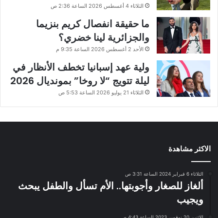
الثلاثاء 4 أغسطس 2026 الساعة 2:36 ص
ما حقيقة انفصال كريم بنزيما
والجزائرية لينا خضري؟
الأحد 2 أغسطس 2026 الساعة 9:35 م
ولية عهد إسبانيا تخطف الأنظار في
ليلة تتويج “لا روخا” بمونديال 2026
الثلاثاء 21 يوليو 2026 الساعة 5:53 ص
الاكثر مشاهدة
الثلاثاء 6 فبراير 2024 الساعة 3:31 ص
ألغاز للصغار وأجوبتها.. الأم تسأل والطفل يبحث
ويجيب
الإثنين 20 نوفمبر 2023 الساعة 4:43 ص