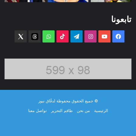
تابعونا
فيسبوك
‫YouTube
انستقرام
تيلقرام
‫TikTok
واتساب
threads
witter
© جميع الحقوق محفوظة لدفّاق نيوز
الرئيسية
من نحن
طاقم التحرير
تواصل معنا