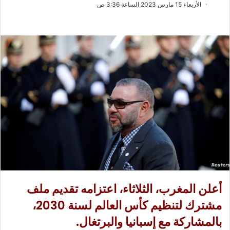
ب
س
الأربعاء 15 مارس 2023 الساعة 3:36 ص
ع
ل
ع
ب
ل
ر
ى
ي
X
د
ا
إ
ل
ك
ت
ر
و
ن
ي
أعلن المغرب، الثلاثاء، اعتزامه تقديم ملف
ا
مشترك لتنظيم كأس العالم لسنة 2030،
بالمشاركة مع إسبانيا والبرتغال.