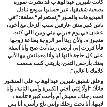
كانت شيرين عبدالوهاب قد نشرت صورة
بصحبة شقيقها، عبر حسابها بموقع تبادل
الفيديوهات والصور “إنستغرام” معلقة: “في
ناس كتير مش عارفين سبب الزعل مع أخويا،
عشان في يوم خيرني بيني وبين اللي كنت
متجوزاه، ولأن ربنا أمر الزوجة بطاعة زوجها
فأنا قررت إني أرضي ربنا،أنت صح وأنا آسفة
على كل حاجة قلتها ليا وأنا معملتش بيها لأني
بعتك بأرخص التمن، ياريتني كنت سمعت
كلامك يا غالي”.
وعلق شقيق شيرين عبدالوهاب على المنشور
قائلًا: “أولًا إنتي أختي الكبيرة وأمي التانية، وأنا
تحت رجلك، مفيش أم وأخت كبيرة تتأسف
لابنها، أنا تحت رجلك وإنتي تاج رأسي، أنا بس