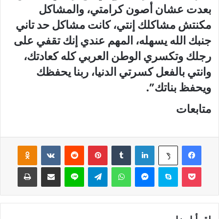
بعدت عشان أصون كرامتي، والمشاكل
مكنتش مشاكلك إنتي، كانت مشاكل حد تاني
جنبك الله يسهله، المهم عندي إنك تقفي على
رجلك وتكسري الوطن العربي كله كعادتك،
وانتي بالفعل كسرتي الدنيا، ربنا يحفظك
ويحفظ بناتك”.
متابعات
فيسبوك
لينكدإن
‏Tumblr
بينتيريست
‏Reddit
‏VKontakte
Odnoklassniki
‫X
‫Pocket
سكايب
ماسنجر
واتساب
تيلقرام
لاين
مشاركة عبر البريد
طباعة