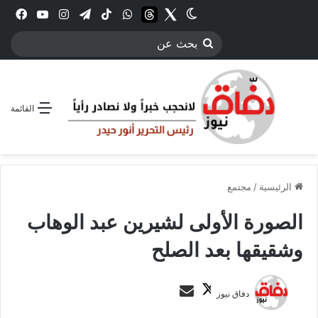
Twitter
الوضع المظلم
threads
واتساب
‫TikTok
تيلقرام
انستقرام
YouTube
فيس
بحث
عن
القائمة
الرئيسية
/
مجتمع
الصورة الأولى لشيرين عبد الوهاب
وشقيقها بعد الصلح
ت
أ
دفاق نيوز
ا
ر