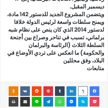
ديسمبر المقبل.
ويتضمن المشروع الجديد للدستور 142 مادة،
ويمنح سلطات واسعة لرئيس الدولة خلافا
لدستور 2014 الذي كان ينص على نظام شبه
برلماني، تسبب في تناحر وصراع بين أجنحة
السلطة الثلاث (الرئاسة والبرلمان
والحكومة) ما انعكس على تردي الأوضاع في
البلاد، وفق محللين
متابعات
فيسبوك
لينكدإن
‏Tumblr
بينتيريست
‏Reddit
‏VKontakte
Odnoklassniki
‫X
‫Pocket
سكايب
ماسنجر
واتساب
تيلقرام
لاين
مشاركة عبر البريد
طباعة