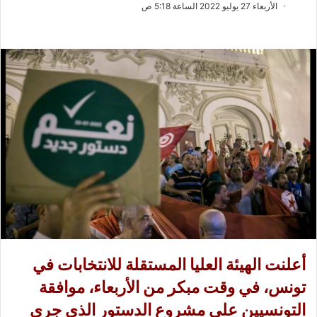
ب
س
الأربعاء 27 يوليو 2022 الساعة 5:18 ص
ع
ل
ع
ب
ل
ر
ى
ي
X
د
ا
إ
ل
ك
ت
ر
و
ن
ي
ا
أعلنت الهيئة العليا المستقلة للانتخابات في
تونس، في وقت مبكر من الأربعاء، موافقة
التونسيين على مشروع الدستور الذي جرى