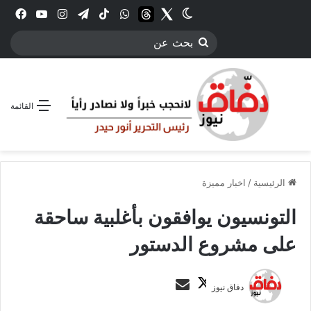
Twitter
الوضع المظلم
threads
واتساب
‫TikTok
تيلقرام
انستقرام
YouTube
فيس
بحث
عن
القائمة
الرئيسية
/
اخبار مميزة
التونسيون يوافقون بأغلبية ساحقة
على مشروع الدستور
ت
أ
دفاق نيوز
ا
ر