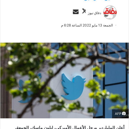
ت
أ
دفاق نيوز
ا
ر
ب
س
الجمعة 13 مايو 2022 الساعة 6:28 م
ع
ل
ع
ب
ل
ر
ى
ي
X
د
ا
إ
ل
ك
ت
ر
و
ن
AFP
ي
ا
أعلن الملياردير ورجل الأعمال الأميركي، إيلون ماسك، الجمعة،