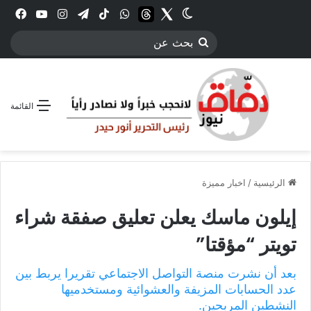
Twitter
الوضع المظلم
threads
واتساب
‫TikTok
تيلقرام
انستقرام
YouTube
فيس
بحث
عن
القائمة
الرئيسية
/
اخبار مميزة
إيلون ماسك يعلن تعليق صفقة شراء
تويتر “مؤقتا”
بعد أن نشرت منصة التواصل الاجتماعي تقريرا يربط بين
عدد الحسابات المزيفة والعشوائية ومستخدميها
النشطين المربحين.