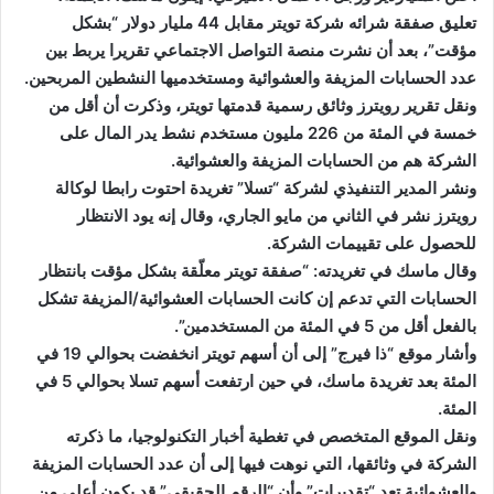
تعليق صفقة شرائه شركة تويتر مقابل 44 مليار دولار “بشكل
مؤقت”، بعد أن نشرت منصة التواصل الاجتماعي تقريرا يربط بين
عدد الحسابات المزيفة والعشوائية ومستخدميها النشطين المربحين.
ونقل تقرير رويترز وثائق رسمية قدمتها تويتر، وذكرت أن أقل من
خمسة في المئة من 226 مليون مستخدم نشط يدر المال على
الشركة هم من الحسابات المزيفة والعشوائية.
ونشر المدير التنفيذي لشركة “تسلا” تغريدة احتوت رابطا لوكالة
رويترز نشر في الثاني من مايو الجاري، وقال إنه يود الانتظار
للحصول على تقييمات الشركة.
وقال ماسك في تغريدته: “صفقة تويتر معلّقة بشكل مؤقت بانتظار
الحسابات التي تدعم إن كانت الحسابات العشوائية/المزيفة تشكل
بالفعل أقل من 5 في المئة من المستخدمين”.
وأشار موقع “ذا فيرج” إلى أن أسهم تويتر انخفضت بحوالي 19 في
المئة بعد تغريدة ماسك، في حين ارتفعت أسهم تسلا بحوالي 5 في
المئة.
ونقل الموقع المتخصص في تغطية أخبار التكنولوجيا، ما ذكرته
الشركة في وثائقها، التي نوهت فيها إلى أن عدد الحسابات المزيفة
والعشوائية تعد “تقديرات” وأن “الرقم الحقيقي” قد يكون أعلى من