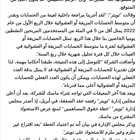
المتوقع.
وقالت “تويتر”: “لقد أجرينا مراجعة داخلية لعينة من الحسابات ونقدر
أن متوسط الحسابات المزيفة أو العشوائية خلال الربع الأول من عام
2022 يمثل أقل من 5 في المئة من المستخدمين المربحين النشطين
يوميا الخاصين بنا خلال هذا الربع. تمثل الحسابات المزيفة أو
العشوائية لفترة ما متوسط الحسابات المزيفة أو العشوائية في
العينات خلال كل فترة تحليل شهرية خلال ربع السنة”.
وأضافت الشركة “للتوصل إلى هذه النتيجة، طبقنا أحكاما مهمة، لذا
فإن تقديرنا للحسابات المزيفة أو العشوائية قد لا يمثل بدقة العدد
الفعلي لهذه الحسابات، ويمكن أن يكون العدد الفعلي للحسابات
المزيفة أو العشوائية أعلى مما قدرناه”.
ويعد هذا آخر المعيقات التي تواجه شراء ماسك للشركة، بعد أن أعلن
مجلس إدارة “تويتر” رفضه عقد الصفقة، في أبريل، إذ أصدر مجلس
إدارة “تويتر” “خطة حقوق المساهمين” لمنع عرض الاستحواذ
المقترح من ماسك.
وذكر مجلس الإدارة في بيان أنه تم اعتماد الخطة “بعد اقتراح غير
ملزم وغير ملزم للاستحواذ على تويتر”.
وتعرف هذه المناورة، المعروفة في عالم التمويل باسم “الحبة