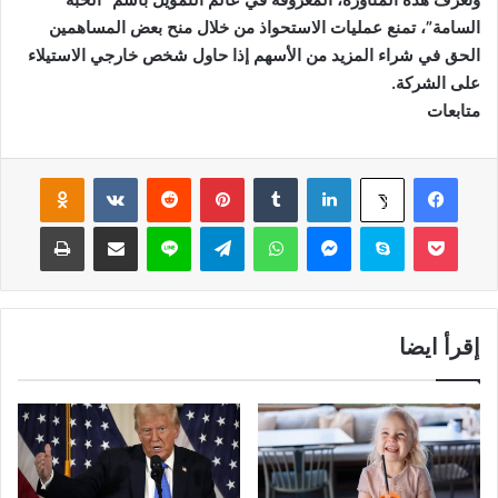
السامة”، تمنع عمليات الاستحواذ من خلال منح بعض المساهمين
الحق في شراء المزيد من الأسهم إذا حاول شخص خارجي الاستيلاء
على الشركة.
متابعات
فيسبوك
لينكدإن
‏Tumblr
بينتيريست
‏Reddit
‏VKontakte
Odnoklassniki
‫X
‫Pocket
سكايب
ماسنجر
واتساب
تيلقرام
لاين
مشاركة عبر البريد
طباعة
إقرأ ايضا