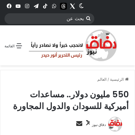
Twitter
الوضع المظلم
threads
واتساب
‫TikTok
تيلقرام
انستقرام
YouTube
فيس
بحث
عن
القائمة
الرئيسية
/
العالم
550 مليون دولار.. مساعدات
أميركية للسودان والدول المجاورة
ت
أ
دفاق نيوز
ا
ر