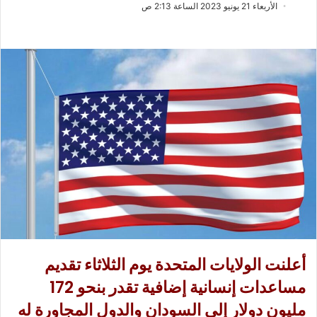
ب
س
الأربعاء 21 يونيو 2023 الساعة 2:13 ص
ع
ل
ع
ب
ل
ر
ى
ي
X
د
ا
إ
ل
ك
ت
ر
و
ن
ي
ا
أعلنت الولايات المتحدة يوم الثلاثاء تقديم
مساعدات إنسانية إضافية تقدر بنحو 172
مليون دولار إلى السودان والدول المجاورة له