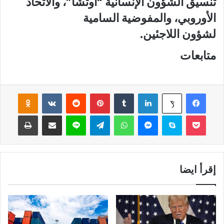
تنسيق الشؤون الإنسانية “أوتشا”، والاتحاد
الأوروبي، والمفوضية السامية
لشؤون اللاجئين.
متابعات
فيسبوك
لينكدإن
‏Tumblr
بينتيريست
‏Reddit
‏VKontakte
Odnoklassniki
‫X
‫Pocket
سكايب
ماسنجر
واتساب
تيلقرام
لاين
مشاركة عبر البريد
طباعة
إقرأ ايضا