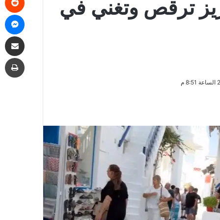
عزيز ترقص وتغني في
ما
مشاركة
طب