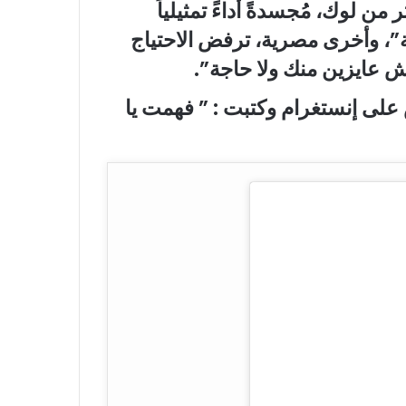
ن لوك، مُجسدةً أداءً تمثيلياً
”، وأخرى مصرية، ترفض الاحتياج
ش عايزين منك ولا حاجة”.
على إنستغرام وكتبت : ” فهمت يا