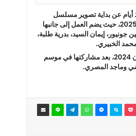
ذ أيام عن بداية تصوير مسلسل
“وتقابل حبيب”، المقرر عرضه في رمضان 2025، حيث يضم العمل إلى جانبها
جونيور، إيمان السيد، بدرية طلبة،
حمد الخبيري.
وقد غابت عن منافسات موسم دراما رمضان 2024، بعد مشاركتها في موسم
‫Pocket
سكايب
ماسنجر
واتساب
تيلقرام
لاين
مشاركة عبر البريد