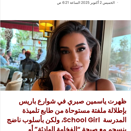
ب
س
الخميس 2 أكتوبر 2025 الساعة 6:21 ص
ع
ل
ع
ب
ل
ر
ى
ي
X
د
ا
إ
ل
ك
ت
ر
و
ن
ي
ظهرت ياسمين صبري في شوارع باريس
ا
بإطلالة ملفتة مستوحاة من طابع تلميذة
المدرسة School Girl، ولكن بأسلوب ناضج
ينسجم مع صيحة “الفخامة الهادئة” أو