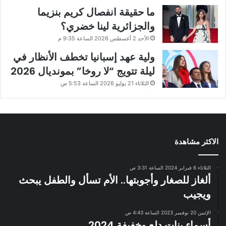
ما حقيقة انفصال كريم بنزيما
والجزائرية لينا خضري؟
الأحد 2 أغسطس 2026 الساعة 9:35 م
ولية عهد إسبانيا تخطف الأنظار في
ليلة تتويج “لا روخا” بمونديال 2026
الثلاثاء 21 يوليو 2026 الساعة 5:53 ص
الاكثر مشاهدة
الثلاثاء 6 فبراير 2024 الساعة 3:31 ص
ألغاز للصغار وأجوبتها.. الأم تسأل والطفل يبحث
ويجيب
الإثنين 20 نوفمبر 2023 الساعة 4:43 ص
أسماء بنات دلع وخفيفة 2024