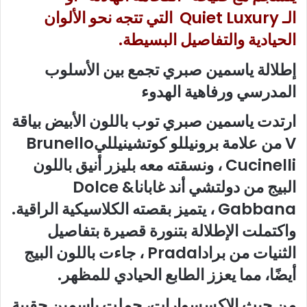
الـ Quiet Luxury التي تتجه نحو الألوان
الحيادية والتفاصيل البسيطة.
إطلالة ياسمين صبري تجمع بين الأسلوب
المدرسي ورفاهية الهدوء
ارتدت ياسمين صبري توب باللون الأبيض بياقة
V من علامة برونيللو كوتشينيلليBrunello
Cucinelli ، ونسقته معه بليزر أنيق باللون
البيج من دولتشي أند غاباناDolce &
Gabbana ، يتميز بقصته الكلاسيكية الراقية.
واكتملت الإطلالة بتنورة قصيرة بتفاصيل
الثنيات من براداPrada ، جاءت باللون البيج
أيضًا، مما يعزز الطابع الحيادي للمظهر.
من حيث الإكسسوارات، حملت ياسمين حقيبة