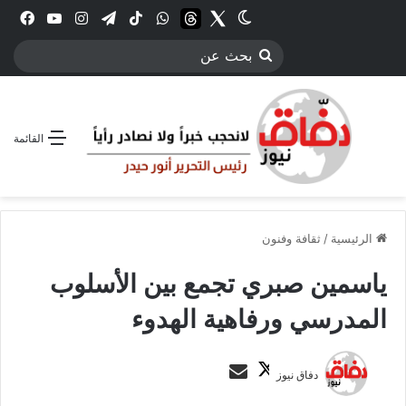
Twitter
الوضع المظلم
threads
واتساب
‫TikTok
تيلقرام
انستقرام
YouTube
فيس
بحث
عن
القائمة
الرئيسية
/
ثقافة وفنون
ياسمين صبري تجمع بين الأسلوب
المدرسي ورفاهية الهدوء
ت
أ
دفاق نيوز
ا
ر