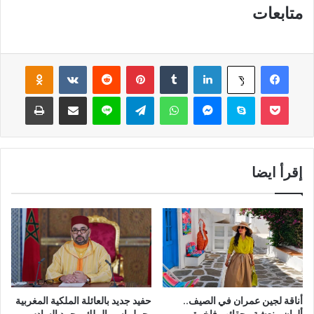
متابعات
فيسبوك
لينكدإن
‏Tumblr
بينتيريست
‏Reddit
‏VKontakte
Odnoklassniki
‫X
‫Pocket
سكايب
ماسنجر
واتساب
تيلقرام
لاين
مشاركة عبر البريد
طباعة
إقرأ ايضا
أناقة لجين عمران في الصيف..
حفيد جديد بالعائلة الملكية المغربية