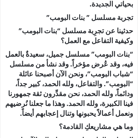
بحياتي الجديدة.
تجربة مسلسل ” بنات البومب”
حدثينا عن تجرِبة مسلسل “بنات البومب”
وكيفية التفاعل مع العمل؟
“بنات البومب” مسلسل جميل، سعيدةٌ بالعمل
فيه، وقد عُرض مؤخراً. وقد نشأ من مسلسل
“شباب البومب”، ونحن الآن أصبحنا عائلة
“البومب”. والتفاعل، ولله الحمد، كبير جداً،
ودائماً، ولله الحمد، نحن مقدِّرون ثقة جمهورنا
فينا الكبيرة، ولله الحمد. وهذا ما جعلنا نُرضيهم
ونعمل أعمالاً يحبونها وتنال إعجابهم أيضاً.
وما هي مشاريعكِ القادمة؟