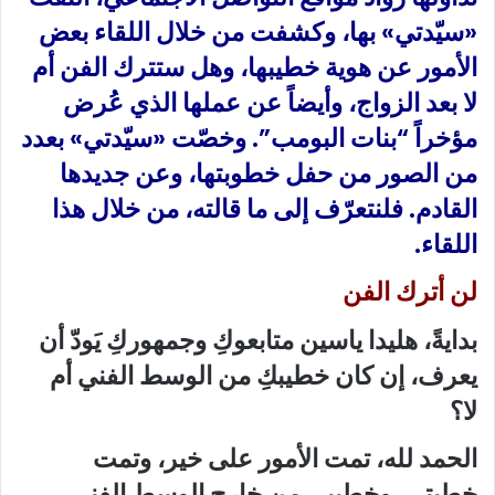
«سيّدتي» بها، وكشفت من خلال اللقاء بعض
الأمور عن هوية خطيبها، وهل ستترك الفن أم
لا بعد الزواج، وأيضاً عن عملها الذي عُرض
مؤخراً “بنات البومب”. وخصّت «سيّدتي» بعدد
من الصور من حفل خطوبتها، وعن جديدها
القادم. فلنتعرّف إلى ما قالته، من خلال هذا
اللقاء.
لن أترك الفن
بدايةً، هليدا ياسين متابعوكِ وجمهوركِ يَودّ أن
يعرف، إن كان خطيبكِ من الوسط الفني أم
لا؟
الحمد لله، تمت الأمور على خير، وتمت
خِطبتي، وخطيبي من خارج الوسط الفني