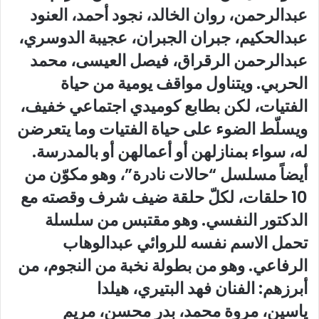
عبدالرحمن، روان الخالد، نجود أحمد، العنود
عبدالحكيم، جبران الجبران، عجيبة الدوسري،
عبدالرحمن الرقراق، فيصل العيسى، محمد
الحربي. ويتناول مواقف يومية من حياة
الفتيات، لكن بطابع كوميدي اجتماعي خفيف،
ويسلّط الضوء على حياة الفتيات وما يتعرضن
له، سواء بمنازلهن أو أعمالهن أو بالمدرسة.
أيضاً مسلسل “حالات نادرة”، وهو مكوّن من
10 حلقات، لكلّ حلقة ضيف شرف وقصته مع
الدكتور النفسي. وهو مقتبس من سلسلة
تحمل الاسم نفسه للروائي عبدالوهاب
الرفاعي. وهو من بطولة نخبة من النجوم، من
أبرزهم: الفنان فهد البتيري، هيلدا
ياسين، مروة محمد، بدر محسن، مريم