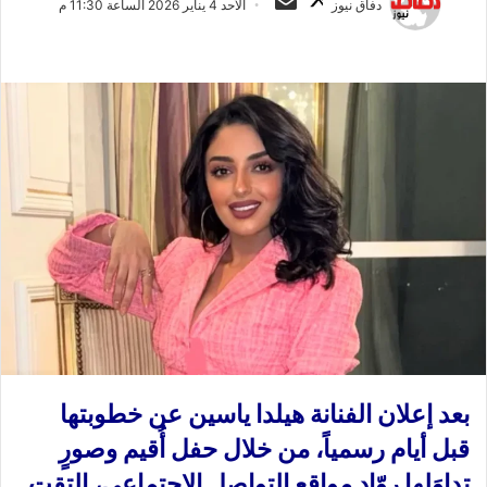
دفاق نيوز
الأحد 4 يناير 2026 الساعة 11:30 م
ا
ر
ب
س
ع
ل
ع
ب
ل
ر
ى
ي
X
د
ا
إ
ل
ك
ت
ر
و
ن
بعد إعلان
الفنانة هيلدا ياسين
عن خطوبتها
ي
ا
قبل أيام رسمياً، من خلال حفل أُقيم وصورٍ
تداوَلها روّاد مواقع التواصل الاجتماعي، التقت