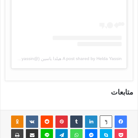
A post shared by Helda Yassin هيلدا ياسين (@heldayassin)
متابعات
فيسبوك
لينكدإن
‏Tumblr
بينتيريست
‏Reddit
‏VKontakte
Odnoklassniki
‫X
‫Pocket
سكايب
ماسنجر
واتساب
تيلقرام
لاين
مشاركة عبر البريد
طباعة