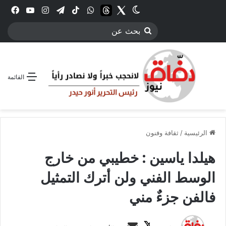
Twitter
الوضع المظلم
threads
واتساب
‫TikTok
تيلقرام
انستقرام
YouTube
فيس
بحث
عن
القائمة
الرئيسية
/
ثقافة وفنون
هيلدا ياسين : خطيبي من خارج
الوسط الفني ولن أترك التمثيل
فالفن جزءٌ مني
ت
أ