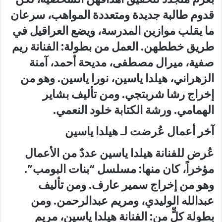
قدوم طالبة جديدة ومتعددة المواهب، سرعان
ما يقلب موازين المدرسة، ويضع العراقيل في
طريق خططهن. العمل من بطولة: الفنانة ريم
صفية، ميرال مصطفى، مديحة أحمد، آمنة
الزهراني، هيلدا ياسين، نورا ياسين. وهو من
ﺇﺧﺮاﺝ رشا شربتجي. ومن ﺗﺄﻟﻴﻒ بشاير
الهمامي. ورشة الكتابة خلود النعمي.
آخر أعمال عُرضت لـ هيلدا ياسين
عُرض للفنانة هيلدا ياسين عددٌ من الأعمال
مؤخراً، كان منها: مسلسل “بنات البومب”.
وهو من ﺇﺧﺮاﺝ سمير عارف. ومن ﺗﺄﻟﻴﻒ
عبدالله الوليدي، ومريم عبدالرحمن. ومن
بطولة كلٍّ من: الفنانة هيلدا ياسين، مريم