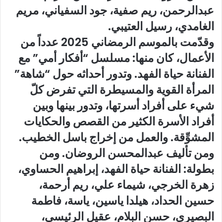
عبدالرحمن، ريم صفية، جود السفياني، مريم
الغامدي، رسيل العتيبي.
وقدّمت بالموسم الرمضاني 2025 عدداً من
الأعمال، كان منها: مسلسل “أفكار أمي” مع
الفنانة حياة الفهد. وتدور أحداثه حول “شاهة”
المرأة القوية والمسيطرة التي تفرض كلّ
شيء على أفراد أسرتها، وتدور بينها وبين
أفراد الأسرة الكثير من القصص والحكايات
المشوِّقة. والعمل من ﺇﺧﺮاج باسل الخطيب.
ومن ﺗﺄﻟﻴﻒ عبدالمحسن الروضان. ومن
بطولة: الفنانة حياة الفهد، إبراهيم الحساوي،
زهرة الخرجي، شيماء علي، ريم أرحمة،
حسين الحداد، هيلدا ياسين، ياسة، فاطمة
البصيري، حسن البلام، عقيل الرئيسي،