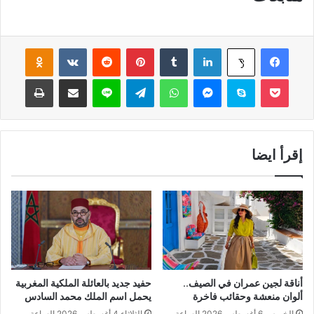
فيسبوك
لينكدإن
‏Tumblr
بينتيريست
‏Reddit
‏VKontakte
Odnoklassniki
‫X
‫Pocket
سكايب
ماسنجر
واتساب
تيلقرام
لاين
مشاركة عبر البريد
طباعة
إقرأ ايضا
أناقة لجين عمران في الصيف..
حفيد جديد بالعائلة الملكية المغربية
ألوان منعشة وحقائب فاخرة
يحمل اسم الملك محمد السادس
الخميس 6 أغسطس 2026 الساعة
الثلاثاء 4 أغسطس 2026 الساعة