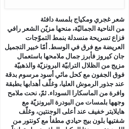
شعر غجري ومكياج بلمسة دافئة
من الناحية الجماليّة، منحها مزيّن الشعر رافي
فزاع تسريحة منسدلة بنمط التموّجات
العريضة مع فرق في الوسط. أمّا خبير التجميل
جان كيروز فأبرز جمال ملامحها باستعمال
مزيج من الظلال الترابيّة البرونزيّة والذهبيّة
فوق الجفون مع كحل مائي أسود مرسوم بدقة
عند جذور الرموش العليا، وغلّف أهدابها بطبقة
وافرة من الماسكارا السوداء. ثمّ، نحت ملامح
وجهها بلمسات من البودرة البرونزيّة مع
هايلايتر خفيف عند أعلى الوجنتين، وغلّف
شفتيها بلون بيج حيادي مطفأ مع كونتور من