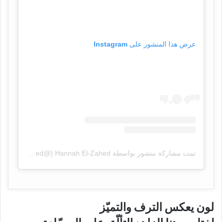
عرض هذا المنشور على Instagram
تمت مشاركة منشور بواسطة ‏‎Hannah El-Zahed‎‏ (@‏‎hannahelzahed‎‏)
لون يعكس الترف والتميّز