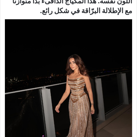
اللون نفسه. هذا المكياج الدافىء بدا متوازناً
مع الإطلالة البرّاقة في شكل رائع.