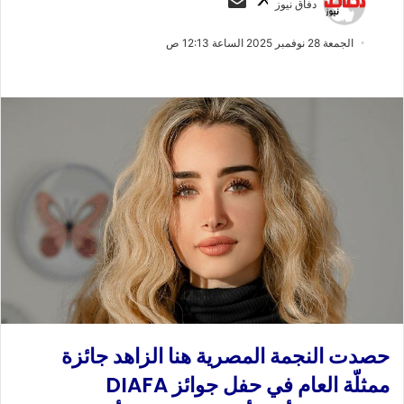
دفاق نيوز
ا
ر
ب
س
الجمعة 28 نوفمبر 2025 الساعة 12:13 ص
ع
ل
ع
ب
ل
ر
ى
ي
X
د
ا
إ
ل
ك
ت
ر
و
ن
ي
حصدت النجمة المصرية هنا الزاهد جائزة
ا
ممثلّة العام في حفل جوائز DIAFA