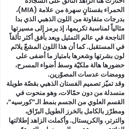
اختارت هنا الزاهد التألّق على السجّادة
الحمراء بفستانٍ سهرة من علامة (MIA)،
بدرجات متفاوتة من اللون الذهبي الذي بدا
مثالياً لمناسبة تكريمها، إذ يرمز إلى مسيرتها
الناجحة في عالم التمثيل ويعد بأفق أكثر تألقاً
في المستقبل. كما أن هذا اللون المشعّ يلائم
لون بشرتها وشعرها بامتياز ما أضفى على
حضورها هالة ملكيّة وسط أضواء المسرح،
وومضات عدسات المصوّرين.
وقد تميّز تصميم الفستان الذهبي بقصّة طويلة
منسدلة من دون حمّالات، وهو منحوت في
القسم العلوي من الجسم بنمط الـ”كورسيه”،
ومطرّز بالكامل بالخرز الطويل البرّاق،
والترتر، والكريستال. وأكملت الزاهد إطلالتها