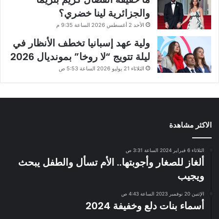
والجزائرية لينا خضري؟
الأحد 2 أغسطس 2026 الساعة 9:35 م
ولية عهد إسبانيا تخطف الأنظار في
ليلة تتويج “لا روخا” بمونديال 2026
الثلاثاء 21 يوليو 2026 الساعة 5:53 ص
الاكثر مشاهدة
الثلاثاء 6 فبراير 2024 الساعة 3:31 ص
ألغاز للصغار وأجوبتها.. الأم تسأل والطفل يبحث
ويجيب
الإثنين 20 نوفمبر 2023 الساعة 4:43 ص
أسماء بنات دلع وخفيفة 2024