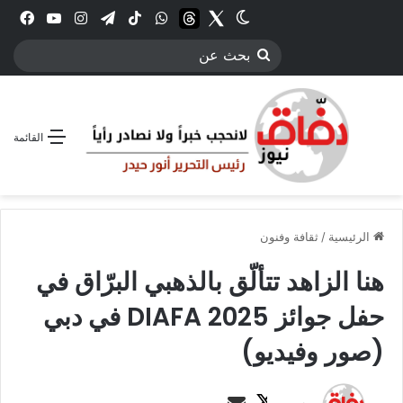
Twitter
الوضع المظلم
threads
واتساب
‫TikTok
تيلقرام
انستقرام
YouTube
فيس
بحث
عن
القائمة
الرئيسية
/
ثقافة وفنون
هنا الزاهد تتألّق بالذهبي البرّاق في
حفل جوائز DIAFA 2025 في دبي
(صور وفيديو)
ت
أ