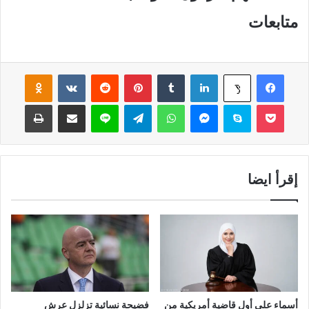
متابعات
فيسبوك
لينكدإن
‏Tumblr
بينتيريست
‏Reddit
‏VKontakte
Odnoklassniki
‫X
‫Pocket
سكايب
ماسنجر
واتساب
تيلقرام
لاين
مشاركة عبر البريد
طباعة
إقرأ ايضا
أسماء علي أول قاضية أمريكية من
فضيحة نسائية تزلزل عرش