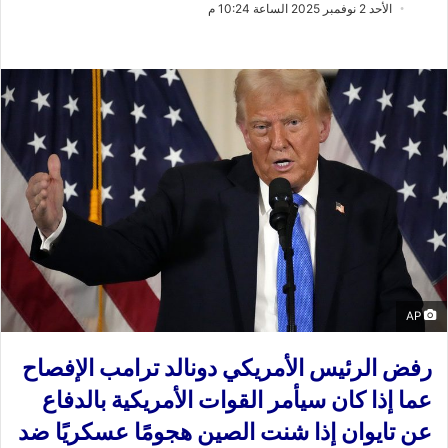
ب
س
الأحد 2 نوفمبر 2025 الساعة 10:24 م
ع
ل
ع
ب
ل
ر
ى
ي
X
د
ا
إ
ل
ك
ت
ر
و
ن
AP
ي
رفض الرئيس الأمريكي دونالد ترامب الإفصاح
ا
عما إذا كان سيأمر القوات الأمريكية بالدفاع
عن تايوان إذا شنت الصين هجومًا عسكريًا ضد