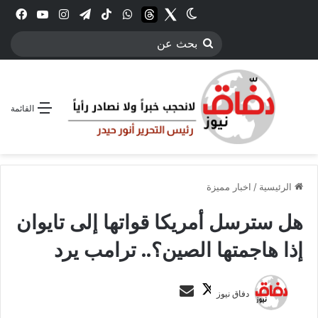
Twitter
الوضع المظلم
threads
واتساب
‫TikTok
تيلقرام
انستقرام
YouTube
فيس
بحث
عن
القائمة
الرئيسية
/
اخبار مميزة
هل سترسل أمريكا قواتها إلى تايوان
إذا هاجمتها الصين؟.. ترامب يرد
ت
أ
دفاق نيوز
ا
ر