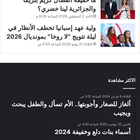
ما حقيقة انفصال كريم بنزيما
والجزائرية لينا خضري؟
الأحد 2 أغسطس 2026 الساعة 9:35 م
ولية عهد إسبانيا تخطف الأنظار في
ليلة تتويج “لا روخا” بمونديال 2026
الثلاثاء 21 يوليو 2026 الساعة 5:53 ص
الاكثر مشاهدة
الثلاثاء 6 فبراير 2024 الساعة 3:31 ص
ألغاز للصغار وأجوبتها.. الأم تسأل والطفل يبحث
ويجيب
الإثنين 20 نوفمبر 2023 الساعة 4:43 ص
أسماء بنات دلع وخفيفة 2024