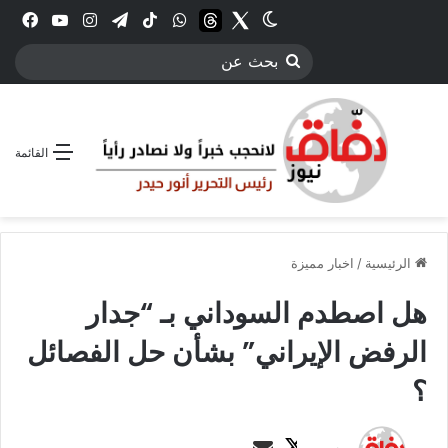
Twitter
الوضع المظلم
threads
واتساب
‫TikTok
تيلقرام
انستقرام
YouTube
فيس
بحث
عن
القائمة
الرئيسية
/
اخبار مميزة
هل اصطدم السوداني بـ “جدار
الرفض الإيراني” بشأن حل الفصائل
؟
ت
أ