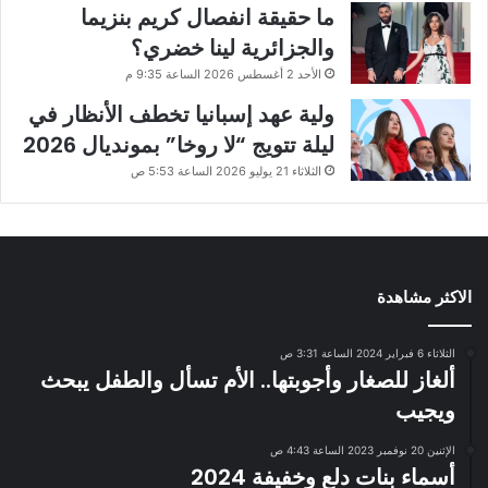
ما حقيقة انفصال كريم بنزيما
والجزائرية لينا خضري؟
الأحد 2 أغسطس 2026 الساعة 9:35 م
ولية عهد إسبانيا تخطف الأنظار في
ليلة تتويج “لا روخا” بمونديال 2026
الثلاثاء 21 يوليو 2026 الساعة 5:53 ص
الاكثر مشاهدة
الثلاثاء 6 فبراير 2024 الساعة 3:31 ص
ألغاز للصغار وأجوبتها.. الأم تسأل والطفل يبحث
ويجيب
الإثنين 20 نوفمبر 2023 الساعة 4:43 ص
أسماء بنات دلع وخفيفة 2024