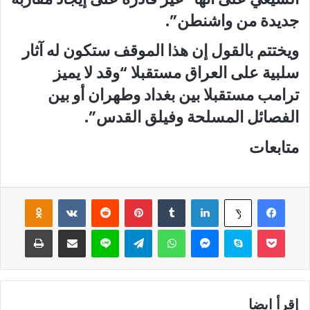
جديدة من واشنطن”.
ويختتم بالقول إن هذا الموقف ستكون له آثار
سلبية على العراق مستقبلا “وقد لا يميز
ترامب مستقبلا بين بغداد وطهران أو بين
الفصائل المسلحة وفيلق القدس”.
متابعات
فيسبوك
لينكدإن
‏Tumblr
بينتيريست
‏Reddit
‏VKontakte
Odnoklassniki
‫X
‫Pocket
سكايب
ماسنجر
واتساب
تيلقرام
لاين
مشاركة عبر البريد
طباعة
إقرأ ايضا