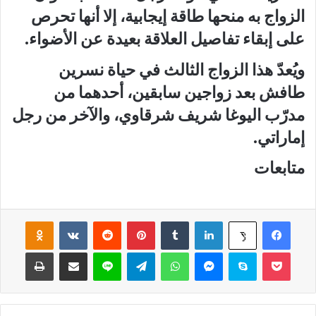
الزواج به منحها طاقة إيجابية، إلا أنها تحرص
على إبقاء تفاصيل العلاقة بعيدة عن الأضواء.
ويُعدّ هذا الزواج الثالث في حياة نسرين
طافش بعد زواجين سابقين، أحدهما من
مدرّب اليوغا شريف شرقاوي، والآخر من رجل
إماراتي.
متابعات
فيسبوك
لينكدإن
‏Tumblr
بينتيريست
‏Reddit
‏VKontakte
Odnoklassniki
‫X
‫Pocket
سكايب
ماسنجر
واتساب
تيلقرام
لاين
مشاركة عبر البريد
طباعة