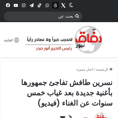
Twitter
الوضع المظلم
threads
واتساب
‫TikTok
تيلقرام
انستقرام
YouTube
فيس
بحث
عن
القائمة
الرئيسية
/
اخبار مميزة
نسرين طافش تفاجئ جمهورها
بأغنية جديدة بعد غياب خمس
سنوات عن الغناء (فيديو)
ت
أ