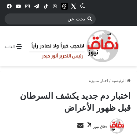
Twitter
الوضع المظلم
threads
واتساب
‫TikTok
تيلقرام
انستقرام
YouTube
فيس
بحث
عن
القائمة
الرئيسية
/
اخبار مميزة
اختبار دم جديد يكشف السرطان
قبل ظهور الأعراض
ت
أ
دفاق نيوز
ا
ر