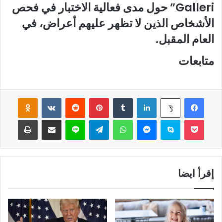
Galleri” حول مدى فعالية الاختبار في فحص
الأشخاص الذين لا تظهر عليهم أعراض، في
العام المقبل.
متابعات
فيسبوك
لينكدإن
‏Tumblr
بينتيريست
‏Reddit
‏VKontakte
Odnoklassniki
‫X
‫Pocket
سكايب
ماسنجر
واتساب
تيلقرام
لاين
مشاركة عبر البريد
طباعة
إقرأ ايضا