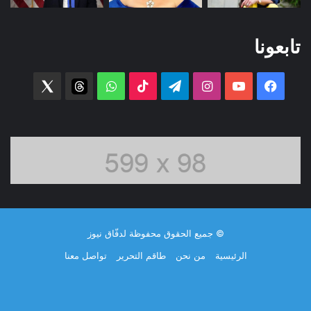
تابعونا
فيسبوك
‫YouTube
انستقرام
تيلقرام
‫TikTok
واتساب
threads
witter
© جميع الحقوق محفوظة لدفّاق نيوز
الرئيسية
من نحن
طاقم التحرير
تواصل معنا