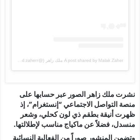
A post shared by Malak Zaher ملك زاهر (@malak.ahmed.zaherr)
نشرت ملك زاهر الصور عبر حسابها على
منصة التواصل الاجتماعي “إنستغرام”، إذ
ظهرت أنيقة بطقم ذي لون كحلي، وشعر
منسدل، فضلاً عن ماكياج مناسب لإطلالتها.
وتضمن المنشور صوراً من الفعالية النسائية