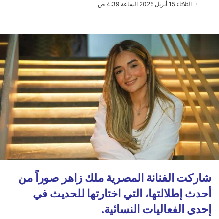
ب
س
الثلاثاء 15 أبريل 2025 الساعة 4:39 ص
ع
ل
ع
ب
ل
ر
ى
ي
X
د
ا
إ
ل
ك
ت
ر
و
ن
ي
شاركت الفنانة المصرية ملك زاهر صوراً من
ا
أحدث إطلالتها، التي اختارتها للحديث في
إحدى الفعاليات النسائية.