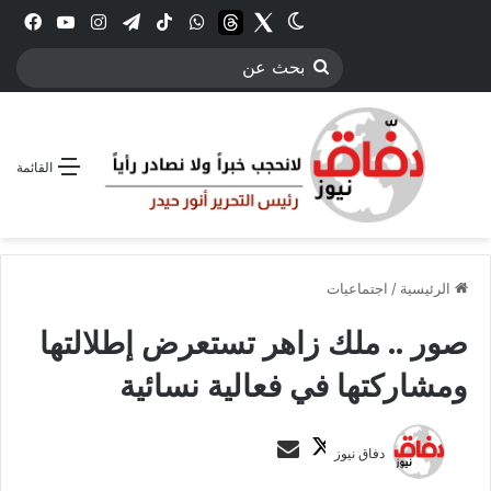
Twitter
الوضع المظلم
threads
واتساب
‫TikTok
تيلقرام
انستقرام
YouTube
فيس
بحث
عن
القائمة
الرئيسية
/
اجتماعيات
صور .. ملك زاهر تستعرض إطلالتها
ومشاركتها في فعالية نسائية
ت
أ
دفاق نيوز
ا
ر