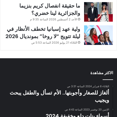
ما حقيقة انفصال كريم بنزيما
والجزائرية لينا خضري؟
الأحد 2 أغسطس 2026 الساعة 9:35 م
ولية عهد إسبانيا تخطف الأنظار في
ليلة تتويج “لا روخا” بمونديال 2026
الثلاثاء 21 يوليو 2026 الساعة 5:53 ص
الاكثر مشاهدة
الثلاثاء 6 فبراير 2024 الساعة 3:31 ص
ألغاز للصغار وأجوبتها.. الأم تسأل والطفل يبحث
ويجيب
الإثنين 20 نوفمبر 2023 الساعة 4:43 ص
أسماء بنات دلع وخفيفة 2024