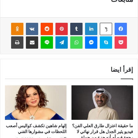
فيسبوك
لينكدإن
‏Tumblr
بينتيريست
‏Reddit
‏VKontakte
Odnoklassniki
‫X
‫Pocket
سكايب
ماسنجر
واتساب
تيلقرام
لاين
مشاركة عبر البريد
طباعة
إقرأ ايضا
ما حقيقة اعتزال طارق العلي الفن؟
إلهام شاهين تكشف كواليس أصعب
فيديو يثير الجدل هل قرار نهائي لا
اللحظات في مشوارها الفني
رجعة فيه أم أنه جزء من حملة