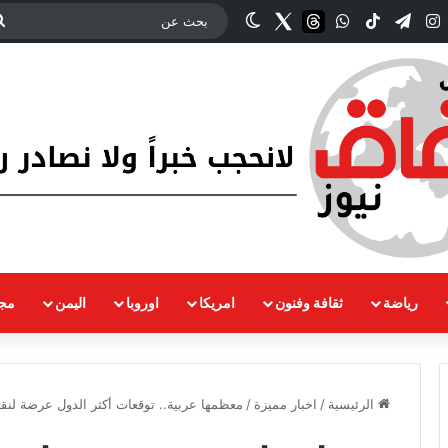
ك
‫YouTub
انستقرام
تيلقرام
‫TikTok
واتساب
threads
Twitter
الوضع المظلم
رياضة
ثقافة وفنون
امريكا
اوروبا
اليمن
مجت
الرئيسية
/
اخبار مميزة
/
معظمها عربية.. توقعات أكثر الدول عرضة لنقص ا