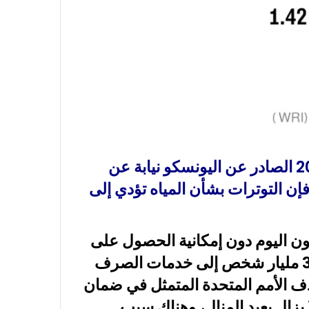
وفقًا لتقرير تنمية المياه في العالم لعام 2024 الصادر عن اليونسكو نيابة عن
، فإن التوترات بشأن المياه تؤدي إلى
 مليار شخص يعيشون اليوم دون إمكانية الحصول على
مياه الشرب المُدارة بشكل آمن، ويفتقر 3.5 مليار شخص إلى خدمات الصرف
دف الأمم المتحدة المتمثل في ضمان
نية الوصول للجميع بحلول عام 2030 لا يزال بعيد المنال، وهناك سبب