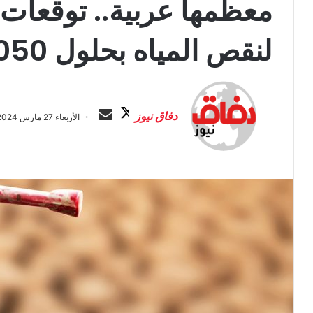
معظمها عربية.. توقعات 
لنقص المياه بحلول 2050
ت
أ
ا
ر
دفاق نيوز
الأربعاء 27 مارس 2024 الساعة 1:28 م
ب
س
ع
ل
ع
ب
ل
ر
ى
ي
X
د
ا
إ
ل
ك
ت
ر