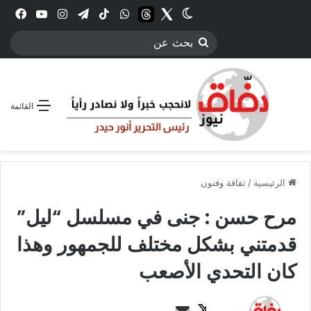
Twitter
الوضع المظلم
threads
واتساب
‫TikTok
تيلقرام
انستقرام
YouTube
فيس
بحث
عن
القائمة
الرئيسية
/
ثقافة وفنون
مرح حسن : جنى في مسلسل “ليل”
قدمتني بشكل مختلف للجمهور وهذا
كان التحدي الأصعب
ت
أ