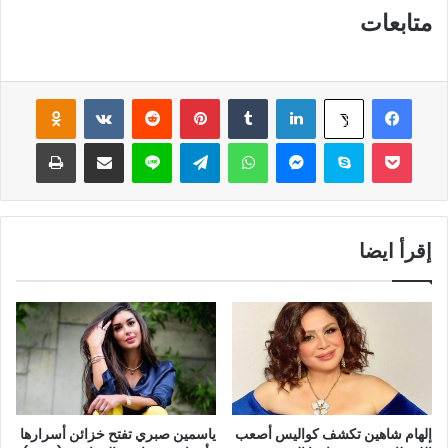
متابعات
فيسبوك
لينكدإن
‏Tumblr
بينتيريست
‏Reddit
‏VKontakte
Odnoklassniki
‫X
‫Pocket
سكايب
ماسنجر
واتساب
تيلقرام
لاين
مشاركة عبر البريد
طباعة
إقرأ ايضا
إلهام شاهين تكشف كواليس أصعب
ياسمين صبري تفتح خزائن أسرارها