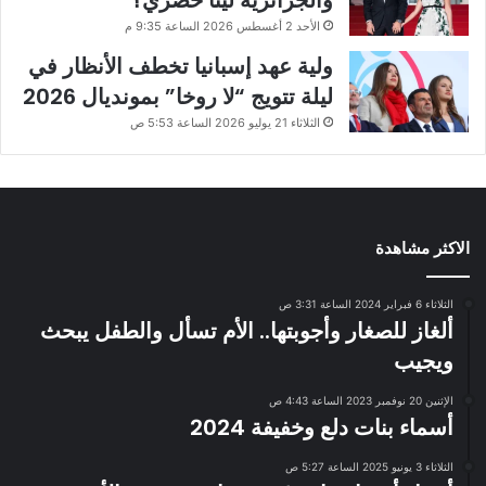
والجزائرية لينا خضري؟
الأحد 2 أغسطس 2026 الساعة 9:35 م
ولية عهد إسبانيا تخطف الأنظار في
ليلة تتويج “لا روخا” بمونديال 2026
الثلاثاء 21 يوليو 2026 الساعة 5:53 ص
الاكثر مشاهدة
الثلاثاء 6 فبراير 2024 الساعة 3:31 ص
ألغاز للصغار وأجوبتها.. الأم تسأل والطفل يبحث
ويجيب
الإثنين 20 نوفمبر 2023 الساعة 4:43 ص
أسماء بنات دلع وخفيفة 2024
الثلاثاء 3 يونيو 2025 الساعة 5:27 ص