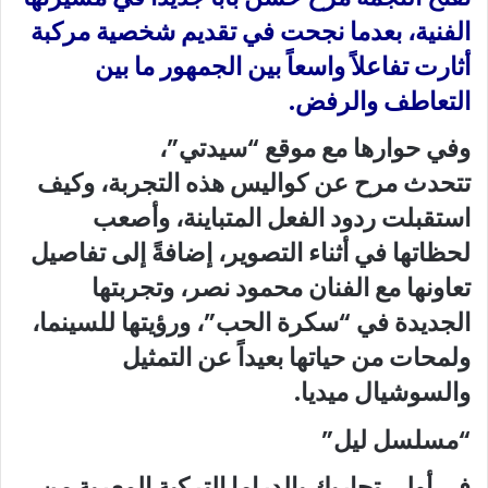
الفنية، بعدما نجحت في تقديم شخصية مركبة
أثارت تفاعلاً واسعاً بين الجمهور ما بين
التعاطف والرفض.
وفي حوارها مع موقع “سيدتي”،
تتحدث
مرح
عن كواليس هذه التجربة، وكيف
استقبلت ردود الفعل المتباينة، وأصعب
لحظاتها في أثناء التصوير، إضافةً إلى تفاصيل
تعاونها مع الفنان محمود نصر، وتجربتها
الجديدة في “سكرة الحب”، ورؤيتها للسينما،
ولمحات من حياتها بعيداً عن التمثيل
والسوشيال ميديا.
“مسلسل ليل”
في أولى تجاربكِ بالدراما التركية المعربة من