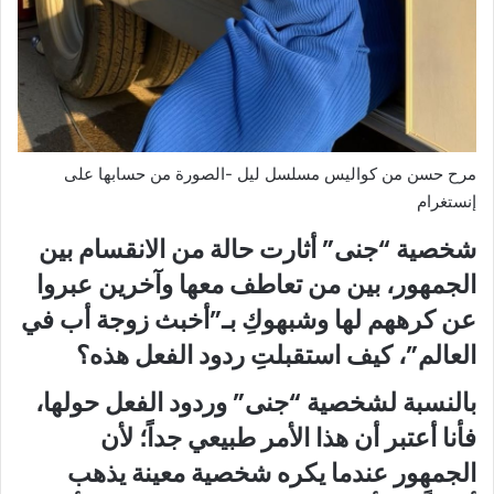
مرح حسن من كواليس مسلسل ليل -الصورة من حسابها على
إنستغرام
شخصية “جنى” أثارت حالة من الانقسام بين
الجمهور، بين من تعاطف معها وآخرين عبروا
عن كرههم لها وشبهوكِ بـ”أخبث زوجة أب في
العالم”، كيف استقبلتِ ردود الفعل هذه؟
بالنسبة لشخصية “جنى” وردود الفعل حولها،
فأنا أعتبر أن هذا الأمر طبيعي جداً؛ لأن
الجمهور عندما يكره شخصية معينة يذهب