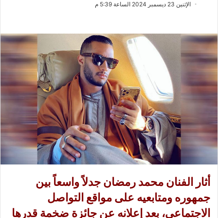
ب
س
الإثنين 23 ديسمبر 2024 الساعة 5:39 م
ع
ل
ع
ب
ل
ر
ى
ي
X
د
ا
إ
ل
ك
ت
ر
و
ن
ي
ا
أثار الفنان محمد رمضان جدلاً واسعاً بين
جمهوره ومتابعيه على مواقع التواصل
الاجتماعي، بعد إعلانه عن جائزة ضخمة قدرها