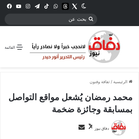
Twitter
الوضع المظلم
threads
واتساب
‫TikTok
تيلقرام
انستقرام
YouTube
فيس
بحث
عن
القائمة
الرئيسية
/
ثقافة وفنون
محمد رمضان يُشعل مواقع التواصل
بمسابقة وجائزة ضخمة
ت
أ
دفاق نيوز
ا
ر