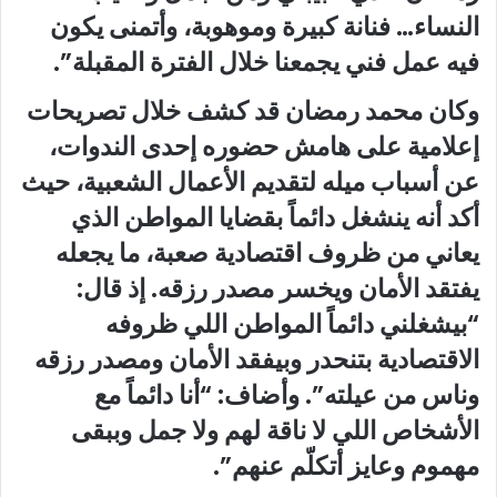
النساء… فنانة كبيرة وموهوبة، وأتمنى يكون
فيه عمل فني يجمعنا خلال الفترة المقبلة”.
وكان محمد رمضان قد كشف خلال تصريحات
إعلامية على هامش حضوره إحدى الندوات،
عن أسباب ميله لتقديم الأعمال الشعبية، حيث
أكد أنه ينشغل دائماً بقضايا المواطن الذي
يعاني من ظروف اقتصادية صعبة، ما يجعله
يفتقد الأمان ويخسر مصدر رزقه. إذ قال:
“بيشغلني دائماً المواطن اللي ظروفه
الاقتصادية بتنحدر وبيفقد الأمان ومصدر رزقه
وناس من عيلته”. وأضاف: “أنا دائماً مع
الأشخاص اللي لا ناقة لهم ولا جمل وببقى
مهموم وعايز أتكلّم عنهم”.