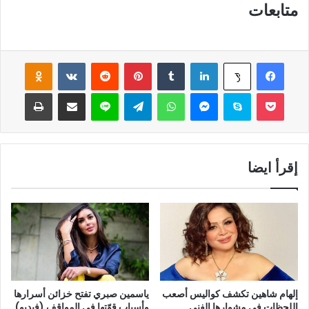
متابعات
فيسبوك
لينكدإن
‏Tumblr
بينتيريست
‏Reddit
‏VKontakte
Odnoklassniki
‫X
‫Pocket
سكايب
ماسنجر
واتساب
تيلقرام
لاين
مشاركة عبر البريد
طباعة
إقرأ ايضا
إلهام شاهين تكشف كواليس أصعب
ياسمين صبري تفتح خزائن أسرارها
اللحظات في مشوارها الفني
وأسباب قوّتها في المواقف (فيديو)