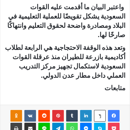
واعتبر البيان ما أقدمت عليه القوات
السعودية يشكل تقويضًا للعملية التعليمية في
البلاد ومصادرة واضحة لحقوق التعليم وانتهاكًا
صارخًا لها.
وتعد هذه الوقفة الاحتجاجية هي الرابعة لطلاب
أكاديمية بازرعة للطيران منذ عرقلة القوات
السعودية لاستكمال تجهيز مركز التدريب
العملي داخل مطار عدن الدولي.
متابعات
فيسبوك
لينكدإن
‏Tumblr
بينتيريست
‏Reddit
‏VKontakte
Odnoklassniki
‫X
‫Pocket
سكايب
ماسنجر
واتساب
تيلقرام
لاين
مشاركة عبر البريد
طباعة