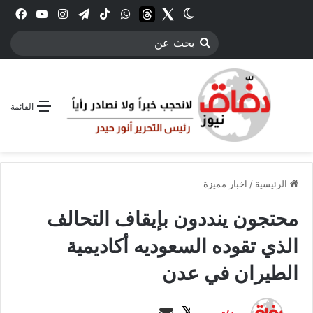
Twitter
الوضع المظلم
threads
واتساب
‫TikTok
تيلقرام
انستقرام
YouTube
فيس
بحث
عن
القائمة
الرئيسية
/
اخبار مميزة
محتجون ينددون بإيقاف التحالف
الذي تقوده السعوديه أكاديمية
الطيران في عدن
ت
أ