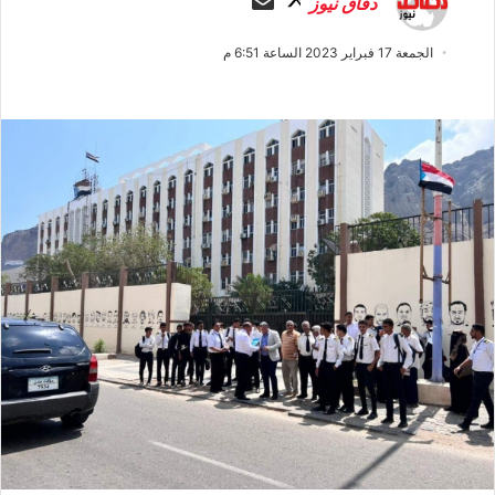
دفاق نيوز
ا
ر
ب
س
الجمعة 17 فبراير 2023 الساعة 6:51 م
ع
ل
ع
ب
ل
ر
ى
ي
X
د
ا
إ
ل
ك
ت
ر
و
ن
ي
ا