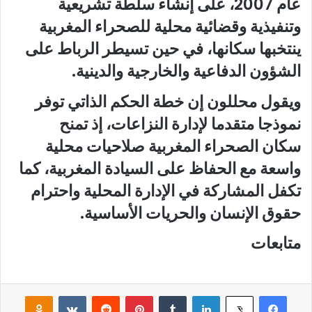
عام 2007، على إنشاء سلطة تشريعية
وتنفيذية وقضائية محلية للصحراء المغربية
ينتخبها سكانها، في حين تسيطر الرباط على
الشؤون الدفاعية والخارجية والدينية.
ويقول محللون إن خطة الحكم الذاتي توفر
نموذجا متقدما لإدارة النزاعات، إذ تمنح
سكان الصحراء المغربية صلاحيات محلية
واسعة مع الحفاظ على السيادة المغربية، كما
تكفل المشاركة في الإدارة المحلية واحترام
حقوق الإنسان والحريات الأساسية.
متابعات
فيسبوك
لينكدإن
‏Tumblr
بينتيريست
‏Reddit
‏VKontakte
Odnoklassniki
‫X