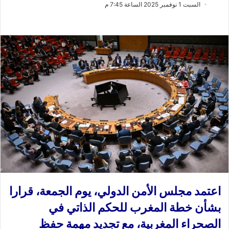
ب
س
السبت 1 نوفمبر 2025 الساعة 7:45 م
ع
ل
ع
ب
ل
ر
ى
ي
X
د
ا
إ
ل
ك
ت
ر
و
ن
ي
ا
اعتمد مجلس الأمن الدولي، يوم الجمعة، قرارا
بشأن خطة المغرب للحكم الذاتي في
الصحراء المغربية، مع تجديد مهمة حفظ