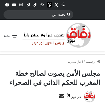
Twitter
الوضع المظلم
threads
واتساب
‫TikTok
تيلقرام
انستقرام
YouTube
فيس
بحث
عن
القائمة
الرئيسية
/
اخبار مميزة
مجلس الأمن يصوت لصالح خطة
المغرب للحكم الذاتي في الصحراء
ت
أ
دفاق نيوز
ا
ر