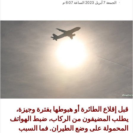
ب
س
الجمعة 7 أبريل 2023 الساعة 6:07 م
ع
ل
ع
ب
ل
ر
ى
ي
X
د
ا
إ
ل
ك
ت
ر
و
ن
ي
قبل إقلاع الطائرة أو هبوطها بفترة وجيزة،
ا
يطلب المضيفون من الركاب، ضبط الهواتف
المحمولة على وضع الطيران. فما السبب