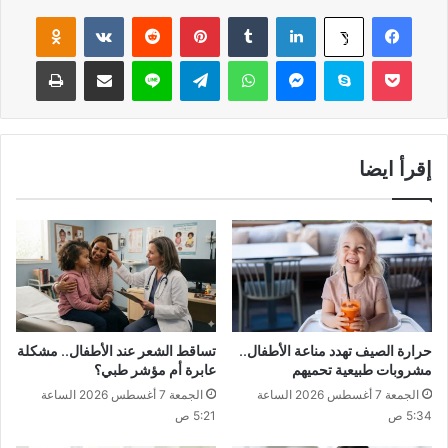
فيسبوك
لينكدإن
‏Tumblr
بينتيريست
‏Reddit
‏VKontakte
Odnoklassniki
‫X
‫Pocket
سكايب
ماسنجر
واتساب
تيلقرام
لاين
مشاركة عبر البريد
طباعة
إقرأ ايضا
حرارة الصيف تهدد مناعة الأطفال..
تساقط الشعر عند الأطفال.. مشكلة
مشروبات طبيعية تحميهم
عابرة أم مؤشر طبي؟
الجمعة 7 أغسطس 2026 الساعة
الجمعة 7 أغسطس 2026 الساعة
5:34 ص
5:21 ص