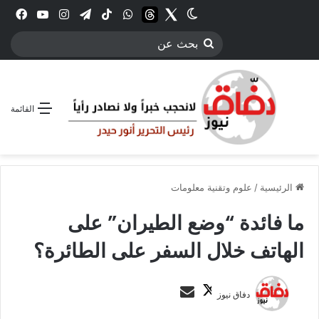
Twitter
الوضع المظلم
threads
واتساب
‫TikTok
تيلقرام
انستقرام
YouTube
فيس
بحث
عن
القائمة
الرئيسية
/
علوم وتقنية معلومات
ما فائدة “وضع الطيران” على
الهاتف خلال السفر على الطائرة؟
ت
أ
دفاق نيوز
ا
ر