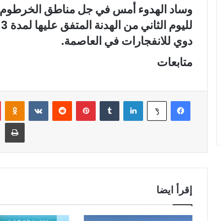
وساد الهدوء أمس في جل مناطق الخرطوم
ل
دوي للانفجارات في العاصمة.
متابعات
فيسبوك
لينكدإن
‏Tumblr
بينتيريست
‏Reddit
‏VKontakte
Odnoklassniki
‫X
طباعة
إقرأ ايضا