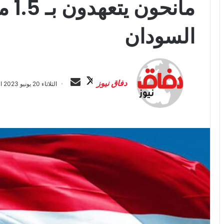
مانح
السودان
ت
أ
ا
ر
دفاق نيوز
الثلاثاء 20 يونيو 2023 الساعة 3:30 ص
ب
س
ع
ل
ع
ب
ل
ر
ى
ي
X
د
ا
إ
ل
ك
ت
ر