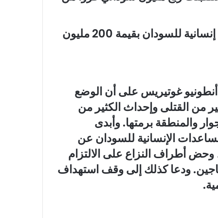
بدورها، أعلنت ألمانيا أنها ستقدم مساعدات إنسانية للسودان بقيمة 200 مليون
دة أنطونيو غوتيريس على أن الوضع
ر من القتلى وإحداث الكثير من
جوار والمنطقة برمتها. وأبدى
مساعدات الإنسانية للسودان عن
ة، وحض أطراف النزاع على الالتزام
تاجين. ودعا كذلك إلى وقف استهداف
ية.