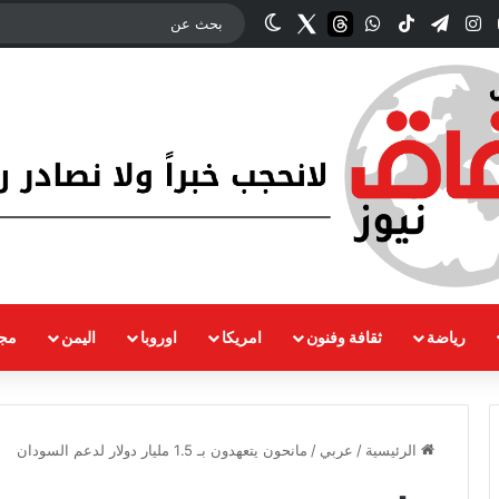
وك
‫YouTube
انستقرام
تيلقرام
‫TikTok
واتساب
threads
Twitter
الوضع المظلم
رياضة
ثقافة وفنون
امريكا
اوروبا
اليمن
مجت
الرئيسية
/
عربي
/
مانحون يتعهدون بـ 1.5 مليار دولار لدعم السودان