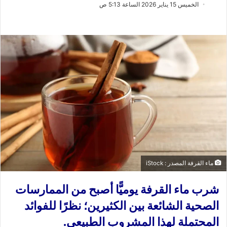
ب
س
الخميس 15 يناير 2026 الساعة 5:13 ص
ع
ل
ع
ب
ل
ر
ى
ي
X
د
ا
إ
ل
ك
ت
ر
و
ن
ماء القرفة المصدر : iStock
ي
ا
شرب ماء القرفة يوميًّا أصبح من الممارسات
الصحية الشائعة بين الكثيرين؛ نظرًا للفوائد
المحتملة لهذا المشروب الطبيعي.