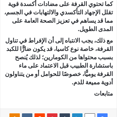
كما تحتوي القرفة على مضادات أكسدة قوية
تقلل الإجهاد التأكسدي والالتهابات في الجسم،
مما قد يساهم في تعزيز الصحة العامة على
المدى الطويل.
مع ذلك، يجب الانتباه إلى أن الإفراط في تناول
القرفة، خاصة نوع كاسيا، قد يكون ضارًّا للكبد
بسبب محتواها من الكومارين؛ لذلك يُنصح
باستشارة الطبيب قبل الاعتماد على ماء
القرفة يوميًّا، خصوصًا للحوامل أو من يتناولون
أدوية مميعة للدم.
متابعات
فيسبوك
لينكدإن
‏Tumblr
بينتيريست
‏Reddit
‏VKontakte
Odnoklassniki
‫X