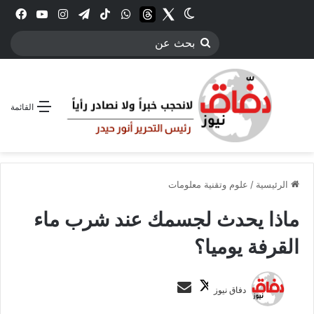
Twitter
الوضع المظلم
threads
واتساب
‫TikTok
تيلقرام
انستقرام
YouTube
فيس
بحث
عن
القائمة
الرئيسية
/
علوم وتقنية معلومات
ماذا يحدث لجسمك عند شرب ماء
القرفة يوميا؟
ت
أ
دفاق نيوز
ا
ر