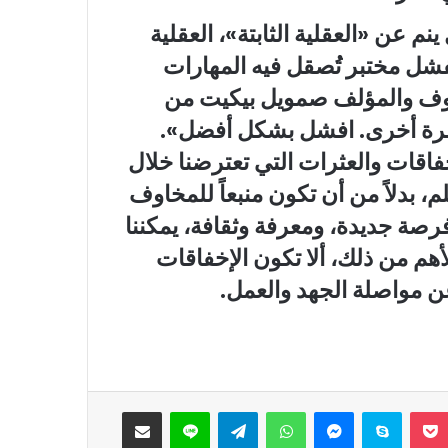
م عن «العقلية الثابتة»، العقلية
الفشل مختبر تُصقل فيه المهارات
سوف والمؤلف صمويل بيكيت من
مرة أخرى. افشل بشكل أفضل».
خفاقات والعثرات التي تعترضنا خلال
لم، بدلاً من أن تكون منبعاً للمخاوف
فرصة جديدة، ومعرفة وثقافة، يمكننا
هم من ذلك، ألا تكون الإخفاقات
عن مواصلة الجهد والعمل.
‫Pocket
سكايب
ماسنجر
واتساب
تيلقرام
لاين
مشاركة عبر البريد