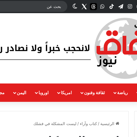
وك
‫YouTube
انستقرام
تيلقرام
‫TikTok
واتساب
threads
Twitter
الوضع المظلم
رياضة
ثقافة وفنون
امريكا
اوروبا
اليمن
مجت
الرئيسية
/
كتاب وآراء
/
ليست المشكلة في فشلك