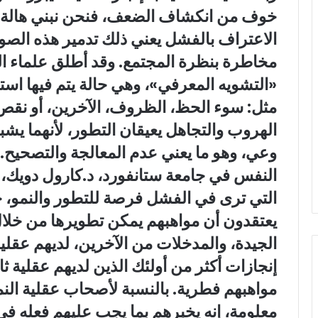
خوف من انكشاف الضعف، فنحن نبني هالة من 
الاعتراف بالفشل يعني ذلك تدمير هذه الصور
مخاطرة بنظرة المجتمع. وقد أطلق علماء 
«التشويه المعرفي»، وهي حالة يتم فيها است
مثل: سوء الحظ، الظروف، الآخرين، أو نقص 
الهروب والتجاهل يعيقان التطور، لأنهما يشبه
وعي، وهو ما يعني عدم المعالجة والتصحيح. 
النفس في جامعة ستانفورد، د.كارول دويك، 
التي ترى في الفشل فرصة للتطور والنمو، حي
يعتقدون أن مواهبهم يمكن تطويرها من خلال 
الجيدة، والمدخلات من الآخرين، لديهم عقلية
إنجازات أكثر من أولئك الذين لديهم عقلية ثا
مواهبهم فطرية. بالنسبة لأصحاب عقلية الن
معلومة، إنه يخبرهم بما يجب عليهم فعله في 