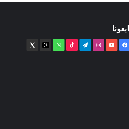
ابعونا
فيسبوك
‫YouTube
انستقرام
تيلقرام
‫TikTok
واتساب
threads
Twitter