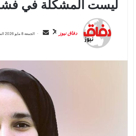
ليست المشكلة في فش
ت
أ
ا
ر
دفاق نيوز
الجمعة 8 مايو 2026 الساعة 12:56 ص
ب
س
ع
ل
ع
ب
ل
ر
ى
ي
X
د
ا
إ
ل
ك
ت
ر
و
ن