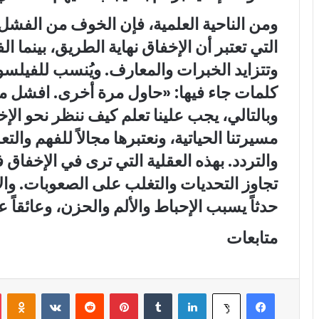
ومن الناحية العلمية، فإن الخوف من الفشل ين
التي تعتبر أن الإخفاق نهاية الطريق، بينما 
وتتزايد الخبرات والمعارف. ويُنسب للفيل
كلمات جاء فيها: «حاول مرة أخرى. افشل 
وبالتالي، يجب علينا تعلم كيف ننظر نحو الإ
مسيرتنا الحياتية، ونعتبرها مجالاً للفهم والتع
والتردد. بهذه العقلية التي ترى في الإخفاق 
تجاوز التحديات والتغلب على الصعوبات. والأ
حدثاً يسبب الإحباط والألم والحزن، وعائقاً 
متابعات
فيسبوك
لينكدإن
‏Tumblr
بينتيريست
‏Reddit
‏VKontakte
Odnoklassniki
‫X