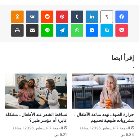
فيسبوك
لينكدإن
‏Tumblr
بينتيريست
‏Reddit
‏VKontakte
Odnoklassniki
‫X
‫Pocket
سكايب
ماسنجر
واتساب
تيلقرام
لاين
مشاركة عبر البريد
طباعة
إقرأ ايضا
حرارة الصيف تهدد مناعة الأطفال..
تساقط الشعر عند الأطفال.. مشكلة
مشروبات طبيعية تحميهم
عابرة أم مؤشر طبي؟
الجمعة 7 أغسطس 2026 الساعة
الجمعة 7 أغسطس 2026 الساعة
5:34 ص
5:21 ص