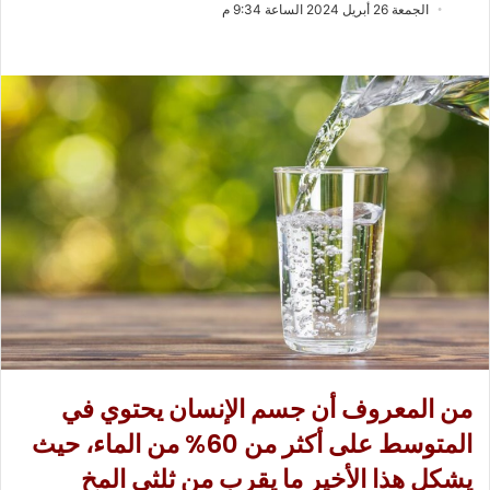
ب
س
الجمعة 26 أبريل 2024 الساعة 9:34 م
ع
ل
ع
ب
ل
ر
ى
ي
X
د
ا
إ
ل
ك
ت
ر
و
ن
ي
ا
من المعروف أن جسم الإنسان يحتوي في
المتوسط على أكثر من 60% من الماء، حيث
يشكل هذا الأخير ما يقرب من ثلثي المخ