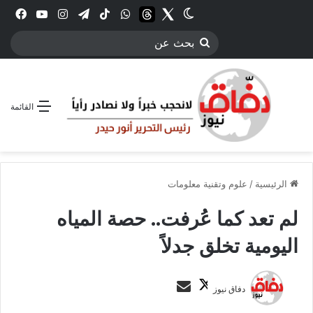
Twitter
الوضع المظلم
threads
واتساب
‫TikTok
تيلقرام
انستقرام
YouTube
فيس
بحث
عن
القائمة
الرئيسية
/
علوم وتقنية معلومات
لم تعد كما عُرفت.. حصة المياه
اليومية تخلق جدلاً
ت
أ
دفاق نيوز
ا
ر