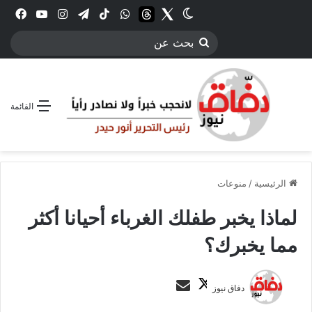
Twitter
الوضع المظلم
threads
واتساب
‫TikTok
تيلقرام
انستقرام
YouTube
فيس
بحث
عن
القائمة
الرئيسية
/
منوعات
لماذا يخبر طفلك الغرباء أحيانا أكثر
مما يخبرك؟
ت
أ
دفاق نيوز
ا
ر