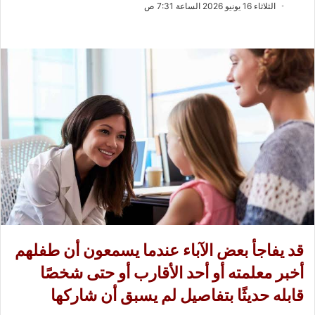
ب
س
الثلاثاء 16 يونيو 2026 الساعة 7:31 ص
ع
ل
ع
ب
ل
ر
ى
ي
X
د
ا
إ
ل
ك
ت
ر
و
ن
ي
قد يفاجأ بعض الآباء عندما يسمعون أن طفلهم
ا
أخبر معلمته أو أحد الأقارب أو حتى شخصًا
قابله حديثًا بتفاصيل لم يسبق أن شاركها