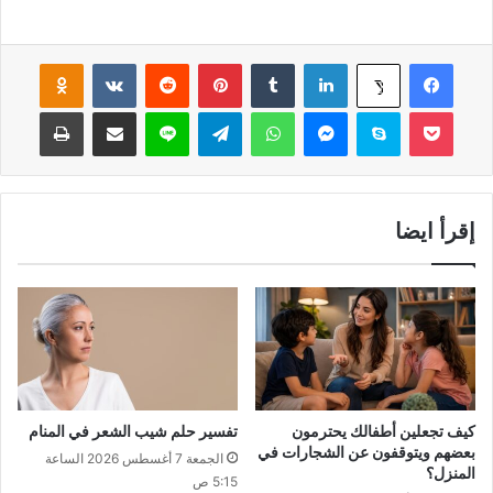
فيسبوك
لينكدإن
‏Tumblr
بينتيريست
‏Reddit
‏VKontakte
Odnoklassniki
‫X
‫Pocket
سكايب
ماسنجر
واتساب
تيلقرام
لاين
مشاركة عبر البريد
طباعة
إقرأ ايضا
كيف تجعلين أطفالك يحترمون
تفسير حلم شيب الشعر في المنام
بعضهم ويتوقفون عن الشجارات في
الجمعة 7 أغسطس 2026 الساعة
المنزل؟
5:15 ص